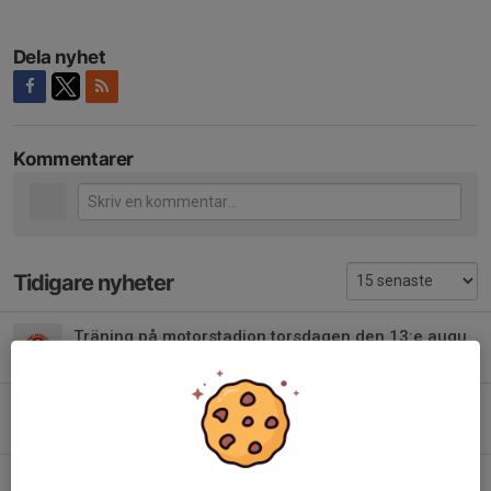
Dela nyhet
Kommentarer
Tidigare nyheter
Träning på motorstadion torsdagen den 13:e augusti.
24 jul, 13:33
0
Inställd tävling Sviestadsprinten 1:a augusti
21 jul, 20:33
0
Herrgårdsrallyt 2026-07-11