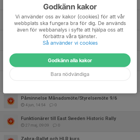
11 jul, 18:35
0
Godkänn kakor
Vi använder oss av kakor (cookies) för att vår
Midnattssolsrallyt och Rally Uppland 2026-07-04.
webbplats ska fungera bra för dig. De används
4 jul, 18:23
0
även för webbanalys i syfte att hjälpa oss att
förbättra våra tjänster.
Skänningeknixen 2026-06-28
Så använder vi cookies
28 jun, 14:45
0
Sviestadsprinten FR den 1:a augusti.
Godkänn alla kakor
25 jun, 10:31
0
Bara nödvändiga
Träning på motorstadion torsdagen den 11:e
8 jun, 13:48
0
Påminnelse Månadsmöte/Styrelsemöte 9/6
4 jun, 14:54
0
Funktionärer till East Sweden Historic Rally
27 maj, 09:09
0
Zabra-Rallyt och HLR kurs.