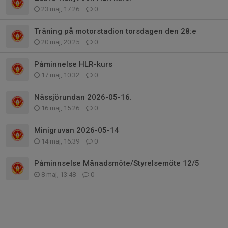
23 maj, 17:26
0
Träning på motorstadion torsdagen den 28:e
20 maj, 20:25
0
Påminnelse HLR-kurs
17 maj, 10:32
0
Nässjörundan 2026-05-16.
16 maj, 15:26
0
Minigruvan 2026-05-14
14 maj, 16:39
0
Påminnselse Månadsmöte/Styrelsemöte 12/5
8 maj, 13:48
0