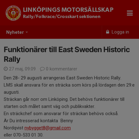
LINKÖPINGS MOTORSÄLLSKAP
Rally/Folkrace/Crosskart sektionen
Logga in
Nyheter
Funktionärer till East Sweden Historic
Rally
27 maj, 09:09
0 kommentarer
Den 28- 29 augusti arrangeras East Sweden Historic Rally.
LMS skall ansvara för en sträcka som körs på lördagen den 29:e
augusti.
Sträckan går norr om Linköping. Det behövs funktionärer till
starten och målet samt väg och publikvakter.
En sträckchef som ansvarar för sträckan behövs också.
Är Du intresserad kontakta Benny
Nordqvist
nybygget8@gmail.com
eller 070-533 01 30.