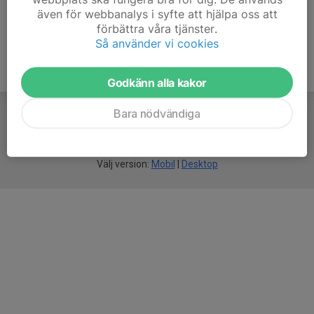
även för webbanalys i syfte att hjälpa oss att
förbättra våra tjänster.
Så använder vi cookies
Godkänn alla kakor
Bara nödvändiga
För
smarta
idrottsföreningar
Välj version:
Mobil
|
Desktop