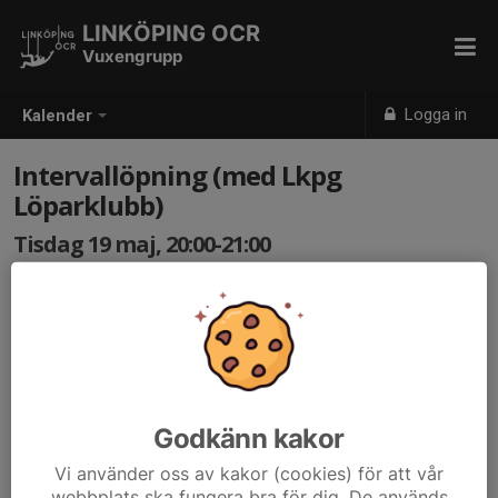
LINKÖPING OCR
Vuxengrupp
Logga in
Kalender
Intervallöpning (med Lkpg
Löparklubb)
Tisdag 19 maj, 20:00-21:00
Valla Arena
Samling: 20:00
Intervallöpning tillsammans med Linköpings Löparklubb.
För information om pass, se länk:
www.laget.se/LinkopingsLoparklubb/Event/Month
Godkänn kakor
Vi använder oss av kakor (cookies) för att vår
webbplats ska fungera bra för dig. De används