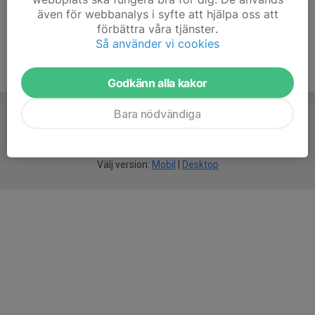
även för webbanalys i syfte att hjälpa oss att
förbättra våra tjänster.
Så använder vi cookies
Godkänn alla kakor
Bara nödvändiga
För
smarta
idrottsföreningar
Välj version:
Mobil
|
Desktop