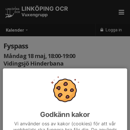
LINKÖPING OCR
Vuxengrupp
Logga in
Kalender
Fyspass
Måndag 18 maj, 18:00-19:00
Vidingsjö Hinderbana
Samling: 18:00
Fyspass, fokus ligger på styrka som bättrar oss som
OCRare.
Godkänn kakor
Vi använder oss av kakor (cookies) för att vår
webbplats ska fungera bra för dig. De används