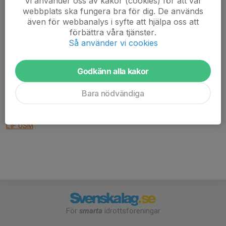
Vi använder oss av kakor (cookies) för att vår
webbplats ska fungera bra för dig. De används
även för webbanalys i syfte att hjälpa oss att
förbättra våra tjänster.
Följ serniorlagens och LIF-arrangerade USM-spel på webben
Så använder vi cookies
Webbsändningar
Godkänn alla kakor
LIF Lindesberg Herrar Allsvenskan & Damer div 2
LIF Lindesberg Herr & Dam
Bara nödvändiga
LIF Lindesberg USM - kanal
LIF USM
För
smarta
idrottsföreningar