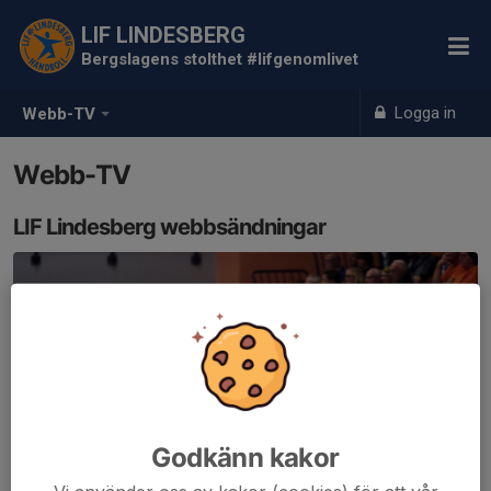
LIF LINDESBERG
Bergslagens stolthet #lifgenomlivet
Logga in
Webb-TV
Webb-TV
LIF Lindesberg webbsändningar
Godkänn kakor