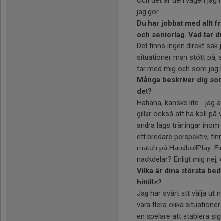
Och det är den vägen jag ha
jag gör.
Du har jobbat med allt 
och seniorlag. Vad tar 
Det finns ingen direkt sak
situationer man stött på,
tar med mig och som jag 
Många beskriver dig som
det?
Hahaha, kanske lite… jag ä
gillar också att ha koll på
andra lags träningar inom 
ett bredare perspektiv, fi
match på HandbollPlay. Fi
nackdelar? Enligt mig nej, 
Vilka är dina största be
hittills?
Jag har svårt att välja ut 
vara flera olika situatione
en spelare att etablera si