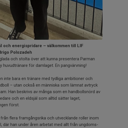
l och energispridare – välkommen till LIF
drigo Polozadeh
glada och stolta över att kunna presentera Parman
 huvudtränare för damlaget. En pangvärvning!
 inte bara en tränare med tydliga ambitioner och
dboll – utan också en människa som lämnat avtryck
rksam. Han beskrivs av många som en handbollsnörd av
edare och en eldsjäl som alltid sätter laget,
gen först.
ån flera framgångsrika och utvecklande roller inom
, där han under åren arbetat med allt från ungdoms-