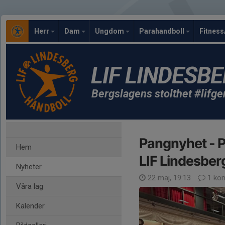
Herr
Dam
Ungdom
Parahandboll
Fitness
LIF LINDESB
Bergslagens stolthet #lifg
Pangnyhet - P
Hem
LIF Lindesber
Nyheter
22 maj, 19:13
1 ko
Våra lag
Kalender