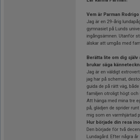
Vem är Parman Rodrigo 
Jag är en 29-årig lundapåg
gymnasiet på Lunds unive
ingångsämnen. Utanför st
älskar att umgås med fami
Berätta lite om dig själ
brukar säga känneteckna
Jag är en väldigt extrover
jag har på schemat, desto
guida de på rätt väg, båd
familjen otroligt högt oc
Att hänga med mina tre eg
på, glädjen de sprider run
mig som en varmhjärtad pe
Hur började din resa in
Den började för två decen
Lundagård. Efter några år gi