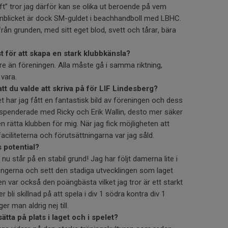
ift” tror jag därför kan se olika ut beroende på vem
onblicket är dock SM-guldet i beachhandboll med LBHC.
ån grunden, med sitt eget blod, svett och tårar, bära
st för att skapa en stark klubbkänsla?
e än föreningen. Alla måste gå i samma riktning,
 vara.
tt du valde att skriva på för LIF Lindesberg?
 har jag fått en fantastisk bild av föreningen och dess
g spenderade med Ricky och Erik Wallin, desto mer säker
en rätta klubben för mig. När jag fick möjligheten att
iliteterna och förutsättningarna var jag såld.
 potential?
u står på en stabil grund! Jag har följt damerna lite i
ngerna och sett den stadiga utvecklingen som laget
n var också den poängbästa vilket jag tror är ett starkt
 bli skillnad på att spela i div 1 södra kontra div 1
r man aldrig nej till.
sätta på plats i laget och i spelet?