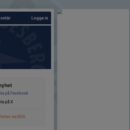
lontär
Logga in
nyhet
la på Facebook
la på X
heter via RSS