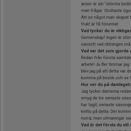
anser är sin ”största bedr
man frågar. Stoltaste ög
Att se något man skapat fr
frukt är få förunnat.
Vad tycker du är viktiga
Gemenskap! Ingen är störr
oavsett vad riktningen må
Vad var det som gjorde a
Redan från första samtalet
arbete! Ju fler timmar ja
blev jag på att detta var d
komma på besök och se fac
Hur ser du på damlagets
Jag tycker damerna redan n
smyg de tre senaste säso
har tagit, senaste säsonge
kvitto på detta. Det kommer
norra, men utmaningar säge
Vad är det första du vill 