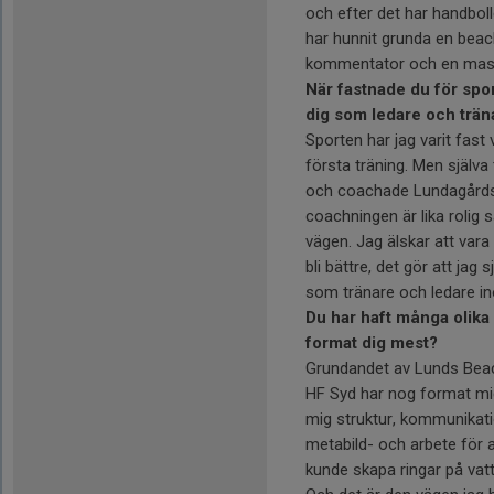
och efter det har handbol
har hunnit grunda en beac
kommentator och en mas
När fastnade du för spor
dig som ledare och trän
Sporten har jag varit fast
första träning. Men själva
och coachade Lundagårds F
coachningen är lika rolig 
vägen. Jag älskar att vara
bli bättre, det gör att jag 
som tränare och ledare i
Du har haft många olika 
format dig mest?
Grundandet av Lunds Bea
HF Syd har nog format mig 
mig struktur, kommunikati
metabild- och arbete för a
kunde skapa ringar på vat