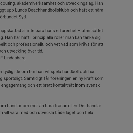
 scouting, akademiverksamhet och utvecklingslag. Han
ggt upp Lunds Beachhandbollsklubb och haft ett nära
örbundet Syd.
ppskattad är inte bara hans erfarenhet – utan sättet
g. Han har haft i princip alla roller man kan tänka sig
ellt och professionellt, och vet vad som krävs för att
ch utveckling över tid.
LIF Lindesberg.
ydlig idé om hur han vill spela handboll och hur
g sportsligt. Samtidigt får föreningen en ny kraft som
 engagemang och ett brett kontaktnät inom svensk
som handlar om mer än bara tränarrollen. Det handlar
m vill vara med och utveckla både laget och hela