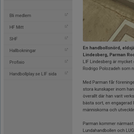
Bli medlem
HF Mitt
SHF
En handbollsnörd, eldsjä
Hallbokningar
Lindesberg, Parman Ro
LIF Lindesberg är mycket 
Profixio
Rodrigo Polozadeh som ny
Handbollplay.se LIF sida
Med Parman får föreningen
stora kunskaper inom han
överallt där han varit ve
bästa sort, en engagerad l
människorna och utvecklin
Parman kommer närmast fr
Lundahandbollen och LUGI