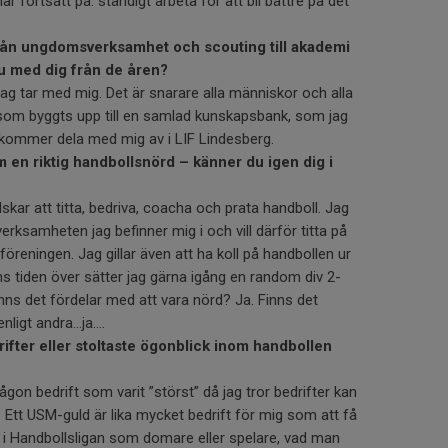
r fortsatt på: ständigt arbeta för att bli bättre på det
från ungdomsverksamhet och scouting till akademi
du med dig från de åren?
 jag tar med mig. Det är snarare alla människor och alla
 som byggts upp till en samlad kunskapsbank, som jag
kommer dela med mig av i LIF Lindesberg.
 en riktig handbollsnörd – känner du igen dig i
lskar att titta, bedriva, coacha och prata handboll. Jag
 verksamheten jag befinner mig i och vill därför titta på
föreningen. Jag gillar även att ha koll på handbollen ur
nns tiden över sätter jag gärna igång en random div 2-
nns det fördelar med att vara nörd? Ja. Finns det
enligt andra…ja….
drifter eller stoltaste ögonblick inom handbollen
någon bedrift som varit ”störst” då jag tror bedrifter kan
r. Ett USM-guld är lika mycket bedrift för mig som att få
g i Handbollsligan som domare eller spelare, vad man