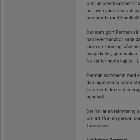
och juniorverksamhet till
har även varit med och by
samarbete med Handbollf
Det som gjort Parman så u
han lever handboll varje da
inom en förening, både ide
bygga kultur, gemenskap o
Nu väntar nästa kapitel i 
Parman kommer in med en t
damlaget ska ta nästa ste
kommer bidra med energi,
handboll.
Det här är en rekrytering 
om att få in en person so
föreningen.
Lär känna Parman!