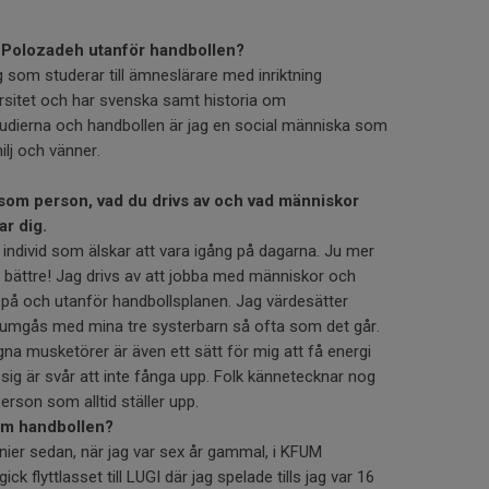
Polozadeh utanför handbollen?
 som studerar till ämneslärare med inriktning
rsitet och har svenska samt historia om
udierna och handbollen är jag en social människa som
lj och vänner.
v som person, vad du drivs av och vad människor
r dig.
t individ som älskar att vara igång på dagarna. Ju mer
 bättre! Jag drivs av att jobba med människor och
e på och utanför handbollsplanen. Jag värdesätter
h umgås med mina tre systerbarn så ofta som det går.
na musketörer är även ett sätt för mig att få energi
t sig är svår att inte fånga upp. Folk kännetecknar nog
rson som alltid ställer upp.
om handbollen?
nier sedan, när jag var sex år gammal, i KFUM
ck flyttlasset till LUGI där jag spelade tills jag var 16