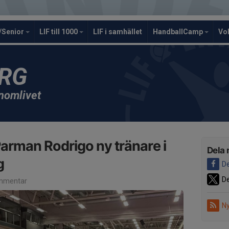
/Senior
LIF till 1000
LIF i samhället
HandballCamp
Vo
ERG
enomlivet
arman Rodrigo ny tränare i
Dela 
g
De
De
mmentar
Ny