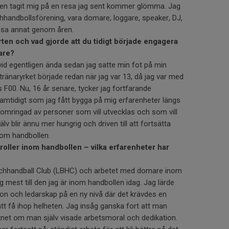
len tagit mig på en resa jag sent kommer glömma. Jag
hhandbollsförening, vara domare, loggare, speaker, DJ,
sa annat genom åren.
ten och vad gjorde att du tidigt började engagera
are?
 vid egentligen ända sedan jag satte min fot på min
 tränaryrket började redan när jag var 13, då jag var med
00. Nu, 16 år senare, tycker jag fortfarande
samtidigt som jag fått bygga på mig erfarenheter längs
 omringad av personer som vill utvecklas och som vill
själv blir ännu mer hungrig och driven till att fortsätta
nom handbollen.
roller inom handbollen – vilka erfarenheter har
chhandball Club (LBHC) och arbetet med domare inom
mest till den jag är inom handbollen idag. Jag lärde
on och ledarskap på en ny nivå där det krävdes en
tt få ihop helheten. Jag insåg ganska fort att man
tnet om man själv visade arbetsmoral och dedikation.