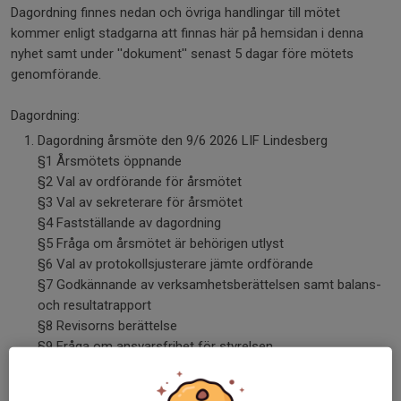
Dagordning finnes nedan och övriga handlingar till mötet
kommer enligt stadgarna att finnas här på hemsidan i denna
nyhet samt under ''dokument'' senast 5 dagar före mötets
genomförande.
Dagordning:
Dagordning årsmöte den 9/6 2026 LIF Lindesberg
§1 Årsmötets öppnande
§2 Val av ordförande för årsmötet
§3 Val av sekreterare för årsmötet
§4 Fastställande av dagordning
§5 Fråga om årsmötet är behörigen utlyst
§6 Val av protokollsjusterare jämte ordförande
§7 Godkännande av verksamhetsberättelsen samt balans-
och resultatrapport
§8 Revisorns berättelse
§9 Fråga om ansvarsfrihet för styrelsen
§10 Fastställelse av årsavgifter och budget
§11 Val av ordförande för styrelsen –