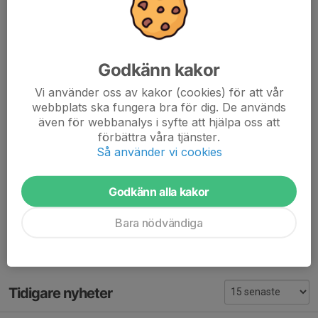
§12 Fastställande av antal styrelseledamöter
§13 Val av styrelseledamöter
§14 Val av revisor och revisorssuppleant
§15 Val av valberedning
Godkänn kakor
§16 Val av ombud till Handbollsförbundet Mitt årsmöte
§17 Behandling av ev. motioner till HFM
Vi använder oss av kakor (cookies) för att vår
§18 Övriga frågor som anmälts till styrelsen senast 10
webbplats ska fungera bra för dig. De används
dagar före årsmötet
även för webbanalys i syfte att hjälpa oss att
förbättra våra tjänster.
§19 Årsmötets avslutades
Så använder vi cookies
Efter årsmötets avslutande blir det avtackningar samt utdelning
av Årets LIF:are och bästa dam- respektive herrspelare.
Godkänn alla kakor
Dela nyhet
Bara nödvändiga
Tidigare nyheter