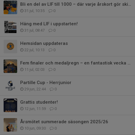
Bli en del av LIF till 1000 – där varje årskort gör skillnad
31 jul, 10:35
0
Häng med LIF i uppstarten!
31 jul, 08:47
0
Hemsidan uppdateras
22 jul, 10:13
0
Fem finaler och medaljregn – en fantastisk vecka på Dronninglund Cup 2026!
11 jul, 02:03
0
Partille Cup - Herrjunior
29 jun, 22:44
0
Grattis studenter!
12 jun, 11:59
0
Årsmötet summerade säsongen 2025/26
10 jun, 09:30
0