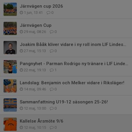
Järnvägen cup 2026
1 jun, 13:41
0
Järnvägen Cup
29 maj, 08:26
0
Joakim Bååk kliver vidare i ny roll inom LIF Lindesberg
27 maj, 15:13
0
Pangnyhet - Parman Rodrigo ny tränare i LIF Lindesberg
22 maj, 19:13
1
Landslag: Benjamin och Melker vidare i Riksläger!
14 maj, 09:46
0
Sammanfattning U19-12 säsongen 25-26!
12 maj, 13:00
0
Kallelse Årsmöte 9/6
12 maj, 10:15
0