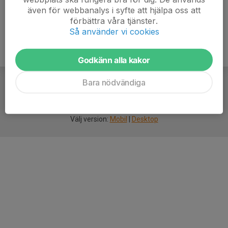
även för webbanalys i syfte att hjälpa oss att
förbättra våra tjänster.
Så använder vi cookies
Godkänn alla kakor
Bara nödvändiga
För
smarta
idrottsföreningar
Välj version:
Mobil
|
Desktop