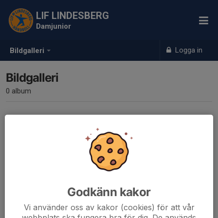
LIF LINDESBERG
Damjunior
Logga in
Bildgalleri
Bildgalleri
0 album
Inga album skapade
Godkänn kakor
Vi använder oss av kakor (cookies) för att vår
webbplats ska fungera bra för dig. De används