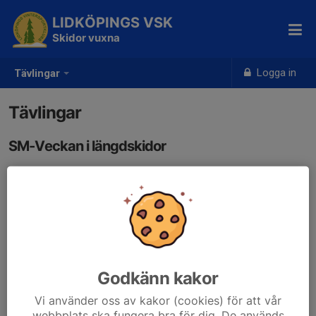
LIDKÖPINGS VSK
Skidor vuxna
Logga in
Tävlingar
Tävlingar
SM-Veckan i längdskidor
Längdskidor - SM-veckan - Riksidrottsförbundet : SM-veckan –
Riksidrottsförbundet (smveckan.se)
Tävlingskalender
Via den här länken hittar ni skidförbundets tävlingskalender. Det
går också att göra anmälningar här!
Godkänn kakor
Vi använder oss av kakor (cookies) för att vår
Tävlingskalender - Lidköpings VSK | IdrottOnline (skidor.com)
webbplats ska fungera bra för dig. De används