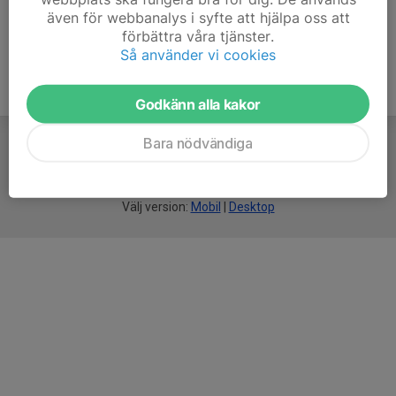
även för webbanalys i syfte att hjälpa oss att
förbättra våra tjänster.
Så använder vi cookies
Godkänn alla kakor
Bara nödvändiga
För
smarta
idrottsföreningar
Välj version:
Mobil
|
Desktop