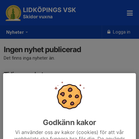
LIDKÖPINGS VSK
Skidor vuxna
Logga in
Nyheter
Ingen nyhet publicerad
Det finns inga nyheter än.
Tidigare nyheter
Det finns inga tidigare nyheter
Godkänn kakor
Vi använder oss av kakor (cookies) för att vår
webbplats ska fungera bra för dig. De används