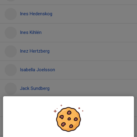
Ines Hedenskog
Ines Kihlén
Inez Hertzberg
Isabella Joelsson
Jack Sundberg
Jakob Gustavsson
Joel Lager