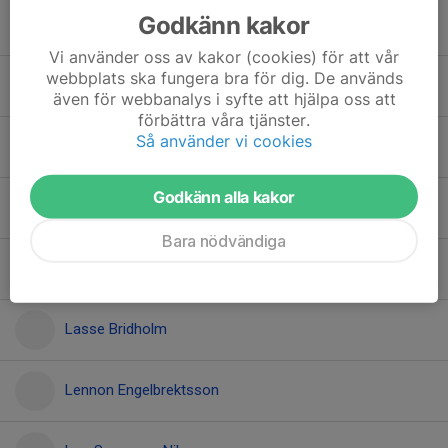
Godkänn kakor
Josefin Nilsson
Vi använder oss av kakor (cookies) för att vår
webbplats ska fungera bra för dig. De används
Juni Wedebrand
även för webbanalys i syfte att hjälpa oss att
förbättra våra tjänster.
Så använder vi cookies
Kasper Westerlund
Godkänn alla kakor
Klara Westerlund
Bara nödvändiga
Lara Damner
Lasse Bridholm
Lennon Engelbrektsson