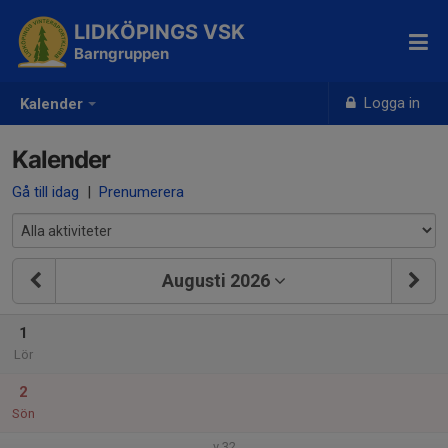
LIDKÖPINGS VSK
Barngruppen
Logga in
Kalender
Kalender
Gå till idag
|
Prenumerera
Augusti 2026
1
Lör
2
Sön
v.32