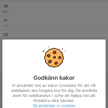
10
Mån
11
Tis
12
Ons
13
Tor
14
Fre
Godkänn kakor
15
Lör
Vi använder oss av kakor (cookies) för att vår
webbplats ska fungera bra för dig. De används
16
även för webbanalys i syfte att hjälpa oss att
Sön
förbättra våra tjänster.
v.34
Så använder vi cookies