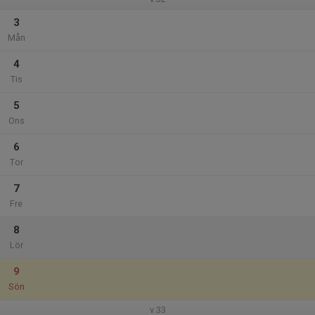
3
Mån
4
Tis
5
Ons
6
Tor
7
Fre
8
Lör
9
Sön
v.33