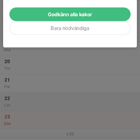
17
Mån
Godkänn alla kakor
18
Bara nödvändiga
Tis
19
Ons
20
Tor
21
Fre
22
Lör
23
Sön
v.35