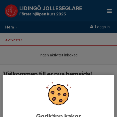
LIDINGÖ JOLLESEGLARE
Första hjälpen kurs 2025
Logga in
Hem
Aktiviteter
Ingen aktivitet inbokad
Välkommen till er nya hemsida!
Godkänn kakor