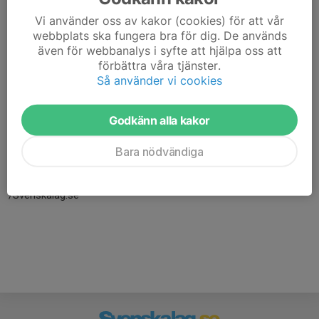
Vi använder oss av kakor (cookies) för att vår
webbplats ska fungera bra för dig. De används
även för webbanalys i syfte att hjälpa oss att
förbättra våra tjänster.
Så använder vi cookies
Godkänn alla kakor
Här hamnar automatiskt de senaste nyheterna på hemsidan. För
att kunna börja administrera hemsidan loggar du in högst upp till
Bara nödvändiga
höger.
/Svenskalag.se