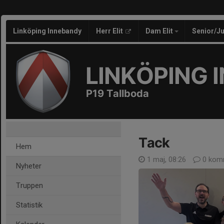
Linköping Innebandy
Herr Elit
Dam Elit
Senior/J
LINKÖPING 
P19 Tallboda
Tack
Hem
1 maj, 08:26
0 kom
Nyheter
Truppen
Statistik