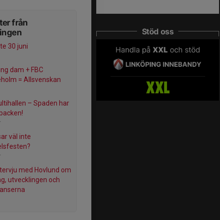
er från
Stöd oss
ningen
e 30 juni
ing dam + FBC
eholm = Allsvenskan
ltihallen – Spaden har
 backen!
r
ar väl inte
elsfesten?
r
tervju med Hovlund om
ag, utvecklingen och
hanserna