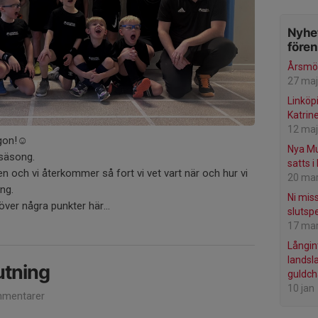
Nyhet
före
Årsmöt
27 maj
Linköp
Katrin
12 maj
gon!☺️
Nya Mu
 säsong.
satts i
n och vi återkommer så fort vi vet vart när och hur vi
20 ma
ng.
Ni miss
 över några punkter här...
slutsp
17 ma
Långin
landsl
tning
guldc
10 jan
mentarer