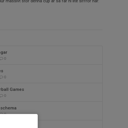
hur massivt stor denna cup är så får ni lite siffror här:
ngar
0
es
0
orball Games
0
elschema
0
4/3