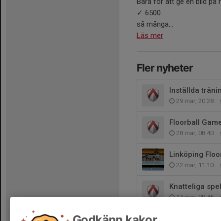
Bara för att ge en bild på 
✓ 6500
så många...
Läs mer
Fler nyheter
Inställda träni
29 mar, 20:28
Floorball Gam
28 mar, 08:40
Linköping Flo
22 mar, 11:10
Knatteliga sp
14 mar, 08:45
Godkänn kakor
Spelschema 1