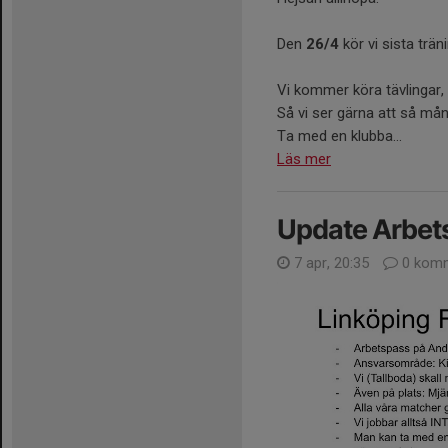
Den
26/4
kör vi sista trä
Vi kommer köra tävlingar, 
Så vi ser gärna att så m
Ta med en klubba...
Läs mer
Update Arbet
7 apr, 20:35
0 komm