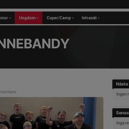
unior
Ungdom
Cuper/Camp
Intranät
INNEBANDY
Nästa
mentarer
Ingen 
Senast
Inga r