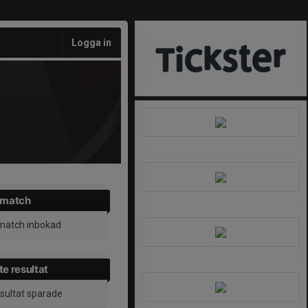
Logga in
 match
match inbokad
e resultat
esultat sparade