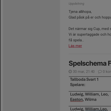
Uppdelning
Tjena allihopa,
Glad påsk på er och hoppas
Det närmar sig Cup, med 
Vi är supertaggade och hop
få spela...
Läs mer
Spelschema F
30 mar, 21:40
0 ko