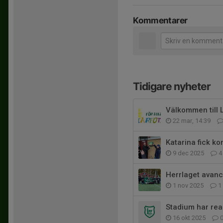
Kommentarer
Tidigare nyheter
Välkommen till 
22 mar, 14:39
Katarina fick ko
9 dec 2025
4
Herrlaget avancer
1 nov 2025
1
Stadium har rea
16 okt 2025