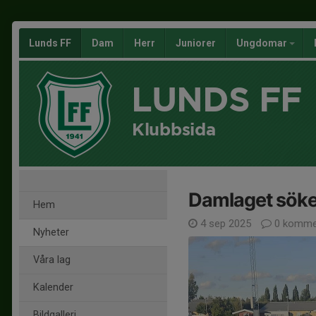
Lunds FF
Dam
Herr
Juniorer
Ungdomar
LUNDS FF
Klubbsida
Damlaget söke
Hem
4 sep 2025
0 komme
Nyheter
Våra lag
Kalender
Bildgalleri