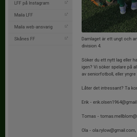
LFF på Instagram
Maila LFF
Maila web-ansvarig
Damlaget är ett ungt och a
Skånes FF
division 4.
Söker du ett nytt lag eller ha
igen? Vi söker spelare på al
av seniorfotboll, eller yngre
Låter det intressant? Ta ko
Erik - erik.olsen1964@gmai
Tomas - tomas.mellblom@
Ola - ola.rylow@gmail.com