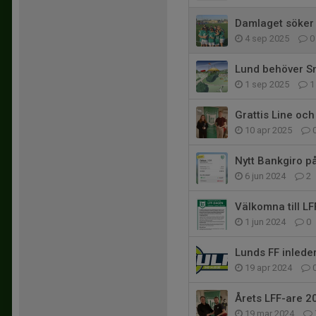
Damlaget söker
4 sep 2025
0
Lund behöver S
1 sep 2025
1
Grattis Line oc
10 apr 2025
Nytt Bankgiro p
6 jun 2024
2
Välkomna till LF
1 jun 2024
0
Lunds FF inled
19 apr 2024
Årets LFF-are 2
19 mar 2024