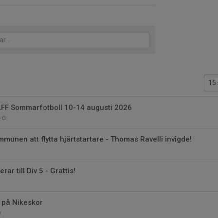
LFF Sommarfotboll 10-14 augusti 2026
0
mmunen att flytta hjärtstartare - Thomas Ravelli invigde!
ar till Div 5 - Grattis!
 på Nikeskor
0