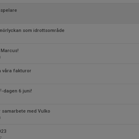
 spelare
mörlyckan som idrottsområde
h Marcus!
0
å våra fakturor
F-dagen 6 juni!
er samarbete med Vulko
0
023
7