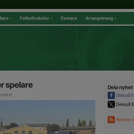
Barn
Fotbollsskolor
Domare
Arrangemang
r spelare
Dela nyhet
ntarer
Dela på 
Dela på X
Nyheter 