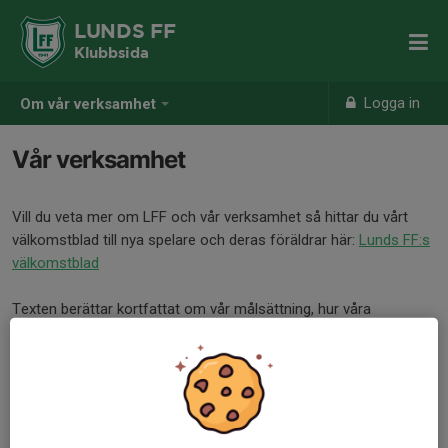
LUNDS FF
Klubbsida
Logga in
Om vår verksamhet
Vår verksamhet
Vill du veta mer om LFF och vår verksamhet så hittar du vårt
välkomstblad till nya spelare och deras föräldrar här:
Lunds FF:s
välkomstblad
Texten berättar kortfattat om vår målsättning, hur våra
fotbollsföräldrar kan bidra till verkamheten och hur du betalar din
medlemsavgift
! Du hittar också kontaktuppgifter till ansvarig
ledare för respektive träningsgrupp!