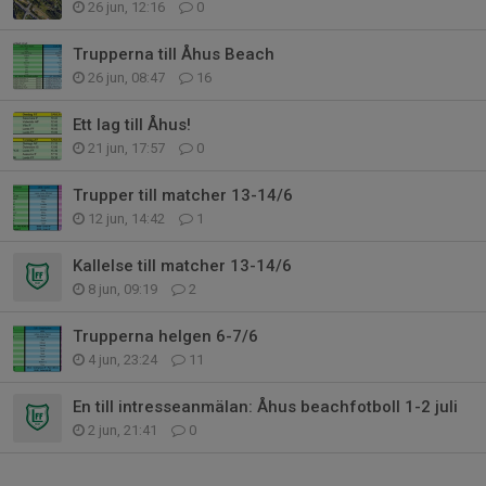
26 jun, 12:16
0
Trupperna till Åhus Beach
26 jun, 08:47
16
Ett lag till Åhus!
21 jun, 17:57
0
Trupper till matcher 13-14/6
12 jun, 14:42
1
Kallelse till matcher 13-14/6
8 jun, 09:19
2
Trupperna helgen 6-7/6
4 jun, 23:24
11
En till intresseanmälan: Åhus beachfotboll 1-2 juli
2 jun, 21:41
0