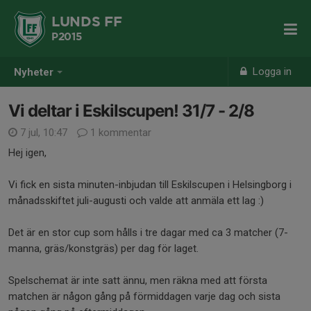
LUNDS FF
P2015
Logga in
Nyheter
Vi deltar i Eskilscupen! 31/7 - 2/8
7 jul, 10:47
1 kommentar
Hej igen,
Vi fick en sista minuten-inbjudan till Eskilscupen i Helsingborg i
månadsskiftet juli-augusti och valde att anmäla ett lag :)
Det är en stor cup som hålls i tre dagar med ca 3 matcher (7-
manna, gräs/konstgräs) per dag för laget.
Spelschemat är inte satt ännu, men räkna med att första
matchen är någon gång på förmiddagen varje dag och sista