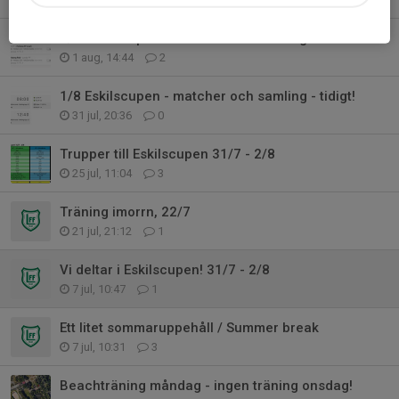
2/8 Eskilscupen - matcher och samling
1 aug, 14:44
2
1/8 Eskilscupen - matcher och samling - tidigt!
31 jul, 20:36
0
Trupper till Eskilscupen 31/7 - 2/8
25 jul, 11:04
3
Träning imorrn, 22/7
21 jul, 21:12
1
Vi deltar i Eskilscupen! 31/7 - 2/8
7 jul, 10:47
1
Ett litet sommaruppehåll / Summer break
7 jul, 10:31
3
Beachträning måndag - ingen träning onsdag!