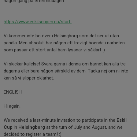
någon gång på eftermiddagen.
https://www.eskilscupen.nu/start
Vi kommer inte bo över i Helsingborg som det ser ut utan
pendla. Men absolut, har någon ett trevligt boende i närheten
som passar ett stort antal barn lyssnar vi såklart :)
Vi skickar kallelse! Svara gärna i denna om barnet kan alla tre
dagarna eller bara någon särskild av dem. Tacka nej om ni inte
kan så vi slipper oklarhet.
ENGLISH
Hi again,
We received a last-minute invitation to participate in the
Eskil
Cup
in
Helsingborg
at the turn of July and August, and we
decided to register a team! :)