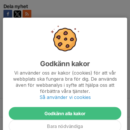
Dela nyhet
Kommentarer
Lukas Wahl
7 jul, 10:58
Ge även info i kallelsen om huruvida förälder kommer
vara med är ni snälla :)
Godkänn kakor
Vi använder oss av kakor (cookies) för att vår
webbplats ska fungera bra för dig. De används
även för webbanalys i syfte att hjälpa oss att
Tidigare nyheter
förbättra våra tjänster.
Så använder vi cookies
Träningar 10/8 och 12/8 - för er som inte kör sommarfotboll
6 aug, 19:28
0
Godkänn alla kakor
Kallelse till matcher 15-16/8
Bara nödvändiga
6 aug, 19:17
0