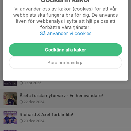
Vi använder oss av kakor (cookies) för att vår
webbplats ska fungera bra för dig. De används
Varmt välkommen hem igen Philip Säyläs!
även för webbanalys i syfte att hjälpa oss att
förbättra våra tjänster.
Dela nyhet
Så använder vi cookies
Godkänn alla kakor
Tidigare nyheter
Bara nödvändiga
Tempen inför seriestart med Coach!
3 apr 2025
Årets första nyförvärv - En hemvändare!
22 dec 2024
Richard & Axel förblir lila!
20 dec 2024