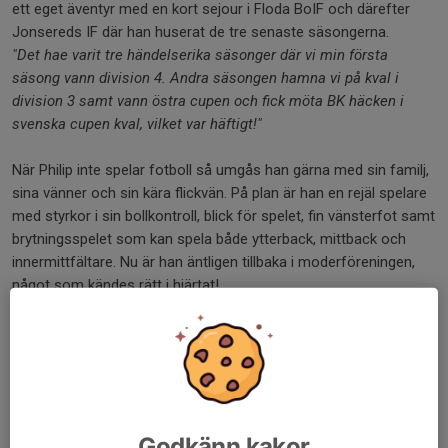
ett eget äventyr med en kort sejour i Floda BoIF och därefter
Jonsereds IF där han huserat de tre senaste säsongerna.
"Det hae varit tre händelserika säsonger där vi min första
säsong vann division 4. Andra säsongen hamna vi på kval i
division 3 samt vann östra cupen och fick möta BK häcken i
svenska cupen kval, vilket var häftigt!"
När Philip inte spelar fotboll så umgås han gärna med sin familj,
sina vänner och sin kära flickvän. På plan är han en rejäl spelare
med styrkor i sin bollkontroll, blick för spelet, fin vänsterfot samt
brytningsspelet som kan spela både ytterback, mittback och
innermittfältare. Nu är han äntligen tillbaka i moderföreningen,
något som kändes rätt i hjärtat!
"Jag valde Lerum IS dels för att det är min kära moderklubb,
men också för att det är ett fantastiskt gäng som har en väldigt
bra sammanhållning inom laget. Sist men inte minst föll valet
på att komma hem igen för att alla inom klubben har samma
målsättning, där målet är att vi ska upp till division 3, som jag
tror att vi har väldigt bra chanser på att klara så länge vi alla tror
Godkänn kakor
på oss och jobbar stenhårt för varandra."