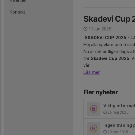
Kalender
Kontakt
Skadevi Cup 
17 jun 2025
SKADEVI CUP 2025 - 
Hej alla spelare och föräld
Nu är det äntligen dags a
för
Skadevi Cup 2025
. V
vår...
Läs mer
Fler nyheter
Viktig informa
26 maj 2025
Ingen träning 
29 apr 2025