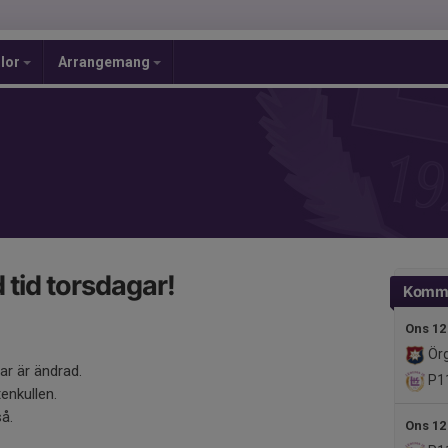
olor
Arrangemang
 tid torsdagar!
Komm
Ons 12
Örg
ar är ändrad.
P1
tenkullen.
så.
Ons 12