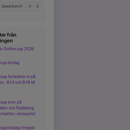
. Swed-Som IF
0
0
er från
ningen
ör Gothia cup 2026!
 cup lördag
cup fortsätter in på
n - B14 och B18 till
 cup över på
llen och Rydsberg,
tsätter i slutspelet
cuponsdag i tropisk