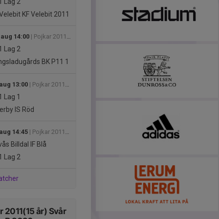
1
Lag 2
Velebit KF Velebit 2011
 aug 14:00
| Pojkar 2011(15 år) Svår Grupp B
1
Lag 2
gsladugårds BK P11 1
 aug 13:00
| Pojkar 2011(15 år) Medel Grupp B
1
Lag 1
erby IS Röd
 aug 14:45
| Pojkar 2011(15 år) Svår Grupp B
ås Billdal IF Blå
1
Lag 2
atcher
r 2011(15 år) Svår