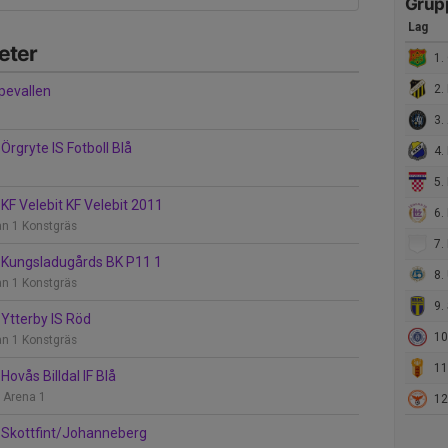
Grup
Lag
eter
1.
2.
pevallen
3. 
rgryte IS Fotboll Blå
4. 
5. KF
KF Velebit KF Velebit 2011
6. 
an 1 Konstgräs
7. Möl
Kungsladugårds BK P11 1
8. 
an 1 Konstgräs
9. S
Ytterby IS Röd
10. 
an 1 Konstgräs
11. 
ovås Billdal IF Blå
l Arena 1
12.
Skottfint/Johanneberg