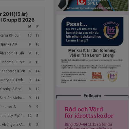
r 2011(15 år)
l Grupp B 2026
M
P
Kärra KIF Gul
10
19
Hjuviks AIK
9
18
Älvsborg FF Blå
9
16
Lindome GIF Vit
9
16
Fässbergs IF Vit
6
14
rgryte IS Fotboll Blå
9
14
Ytterby IS Röd
8
12
Folksam
kottfint/Johanneberg
9
11
 Lerums IS
9
9
 Lundby IF p11 Grön
10
5
Älvängens/Ahlafors/Nol
8
2