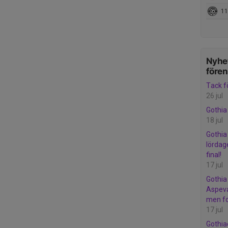
11
Nyhet
före
Tack f
26 jul
Gothia
18 jul
Gothia 
lördage
final!
17 jul
Gothia
Aspeva
men for
17 jul
Gothia