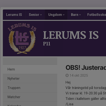
Lerums IS
Senior
Ungdom
Barn
Fotbollssk
LERUMS IS
P11
OBS! Justerad
Hem
14 okt 2025
Nyheter
Hej
Truppen
Vår träningstid på torsdag
Vi tränar kl. 19-20.30 på S
Matcher
Tiden i kallelsen gäller allt
/Lisa