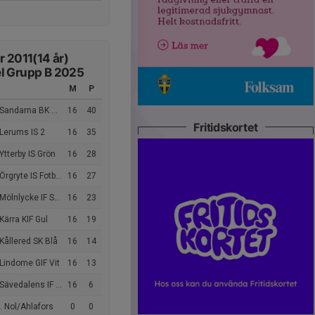
r 2011(14 år)
l Grupp B 2025
M
P
Sandarna BK Röd
16
40
Fritidskortet
Lerums IS 2
16
35
Ytterby IS Grön
16
28
rgryte IS Fotboll Blå
16
27
Mölnlycke IF Svart
16
23
Kärra KIF Gul
16
19
Kållered SK Blå
16
14
Lindome GIF Vit
16
13
Sävedalens IF Röd
16
6
 Nol/Ahlafors
0
0