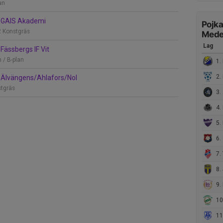
an
 GAIS Akademi
Pojka
2 Konstgräs
Mede
Lag
Fässbergs IF Vit
 / B-plan
1. 
2. 
Älvängens/Ahlafors/Nol
stgräs
3. 
4. 
5. 
6. Ö
7. 
8. S
9.
10.
11. 