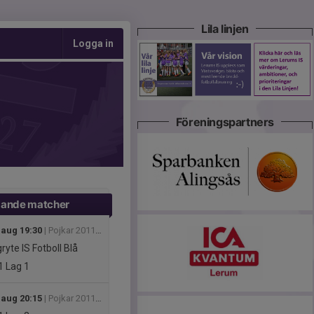
Lila linjen
Logga in
Föreningspartners
ande matcher
 aug 19:30
| Pojkar 2011(15 år) Medel Grupp B
ryte IS Fotboll Blå
1
Lag 1
 aug 20:15
| Pojkar 2011(15 år) Svår Grupp B