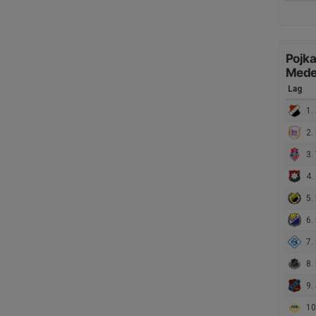
Pojka
Mede
Lag
1. 
2. 
3. 
4. Ö
5. 
6. 
7. 
8. 
9. 
10.