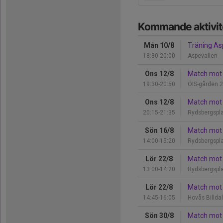
Kommande aktivit
Mån 10/8
Träning As
18:30-20:00
Aspevallen
Ons 12/8
Match mot Ö
19:30-20:50
ÖIS-gården 2
Ons 12/8
Match mot 
20:15-21:35
Rydsbergspl
Sön 16/8
Match mot 
14:00-15:20
Rydsbergspl
Lör 22/8
Match mot 
13:00-14:20
Rydsbergspl
Lör 22/8
Match mot H
14:45-16:05
Hovås Billda
Sön 30/8
Match mot 