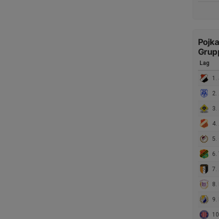
Pojka
Grup
Lag
1. 
2. Ä
3. 
4.
5. 
6. 
7. 
8. 
9. L
10.