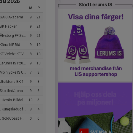
p B 2026
Stöd Lerums IS
M
P
 GAIS Akademi
9
21
 BK Häcken
9
21
Älvsborg FF Svart
9
21
Kärra KIF Blå
9
19
 Velebit KF Velebit 2011
8
13
Lerums IS P2011
9
13
nlycke IS Ungdom P2011 Svart
7
8
Utsiktens BK 1
9
8
kottfint/Johanneberg
9
6
Hovås Billdal IF Blå
10
5
Kungsladugårds BK P11 1
8
4
 GoldCoast FC gul
0
0