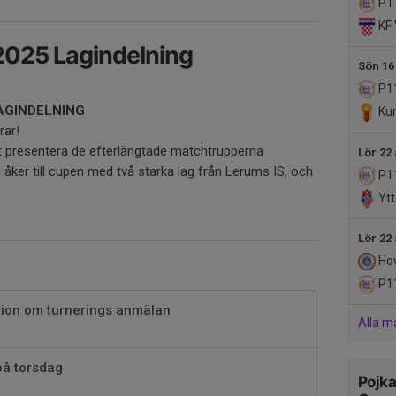
P1
KF 
2025 Lagindelning
Sön 16
P1
LAGINDELNING
Kun
rar!
tt presentera de efterlängtade matchtrupperna
Lör 22
i åker till cupen med två starka lag från Lerums IS, och
P1
Ytt
Lör 22
Hov
P1
tion om turnerings anmälan
Alla m
på torsdag
Pojka