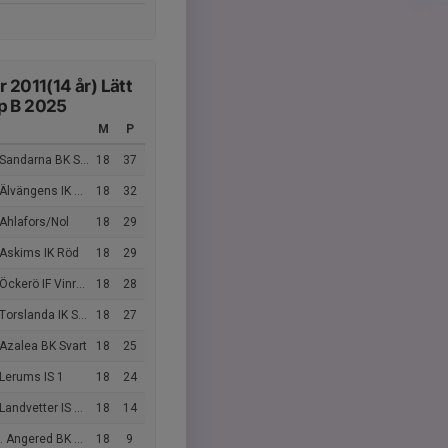
r 2011(14 år) Lätt
p B 2025
M
P
Sandarna BK Svart
18
37
lvängens IK P11 vit
18
32
Ahlafors/Nol
18
29
 Askims IK Röd
18
29
Öckerö IF Vinröd
18
28
Torslanda IK Svart
18
27
Azalea BK Svart
18
25
Lerums IS 1
18
24
andvetter IS Blå P2011
18
14
 Angered BK Grå
18
9