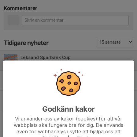
Kommentarer
Tidigare nyheter
Leksand Sparbank Cup
14 feb, 19:37
0
Påminnelse till våra nya medlemmar
11 feb, 08:43
0
Första deltävlingen i Södra Dalacupen 2026
2 feb, 22:24
2
Godkänn kakor
Länk till Lagledarmöte 24/1 20:00
Vi använder oss av kakor (cookies) för att vår
24 jan, 18:54
0
webbplats ska fungera bra för dig. De används
även för webbanalys i syfte att hjälpa oss att