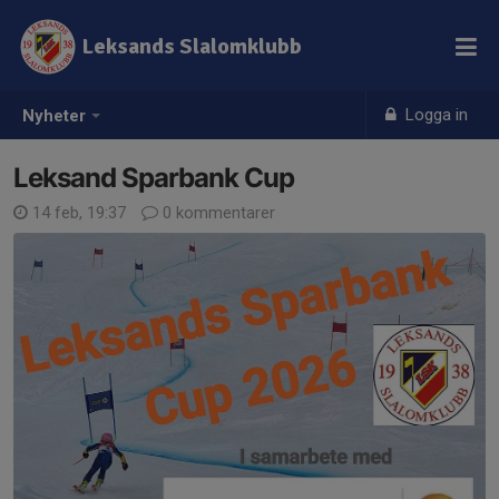
Leksands Slalomklubb
Logga in
Nyheter
Leksand Sparbank Cup
14 feb, 19:37
0 kommentarer