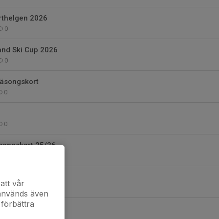
rthelgen 2026
0
and Ski Cup 2026
0
säsongskort
0
0
songskort 25/26
1
5/26
att vår
0
 används även
 förbättra