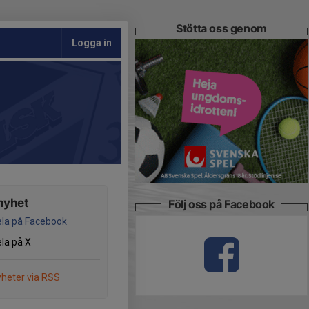
Stötta oss genom
Logga in
nyhet
Följ oss på Facebook
la på Facebook
la på X
heter via RSS