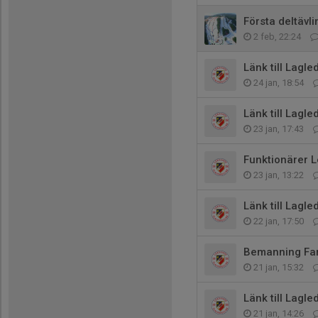
Första deltävl
2 feb, 22:24
Länk till Lagl
24 jan, 18:54
Länk till Lagl
23 jan, 17:43
Funktionärer 
23 jan, 13:22
Länk till Lagl
22 jan, 17:50
Bemanning Fa
21 jan, 15:32
Länk till Lagl
21 jan, 14:26