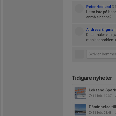
Peter Hedlund
3 
Hittar inte på Isa
anmäla henne?
Andreas Engman
Du anmäler via nya
man har problem m
Tidigare nyheter
Leksand Spar
14 feb, 19:37
Påminnelse ti
11 feb, 08:43