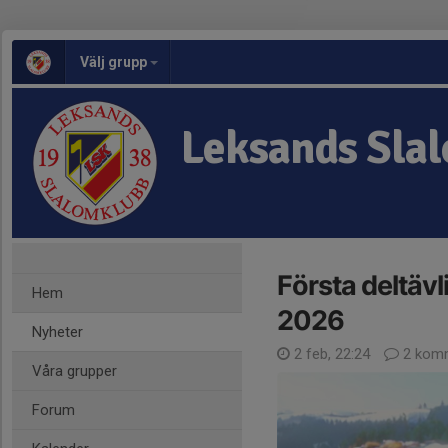
Välj grupp
Leksands Sla
Första deltäv
Hem
2026
Nyheter
2 feb, 22:24
2 komm
Våra grupper
Forum