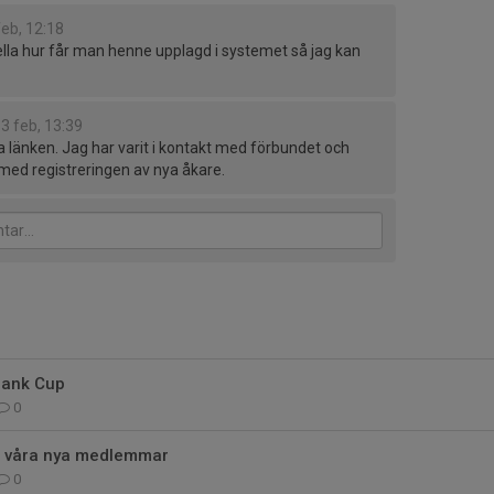
feb, 12:18
bella hur får man henne upplagd i systemet så jag kan
3 feb, 13:39
 länken. Jag har varit i kontakt med förbundet och
ed registreringen av nya åkare.
bank Cup
0
ll våra nya medlemmar
0