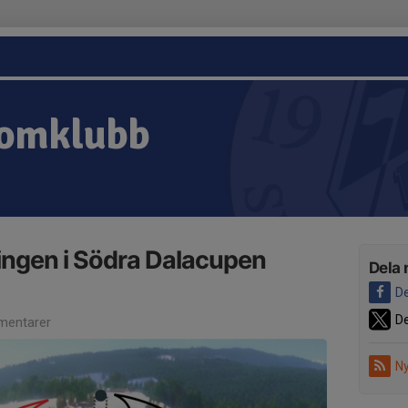
lomklubb
lingen i Södra Dalacupen
Dela 
De
De
entarer
Ny