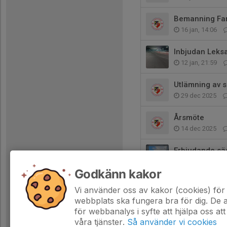
Bemanning Fa
16 jan, 14:06
Inbjudan Leks
12 jan, 21:59
Utlämning av 
29 dec 2025
Årsmöte
14 dec 2025
Erbjudande sä
17 nov 2025
Godkänn kakor
Information 2
Vi använder oss av kakor (cookies) för 
16 nov 2025
webbplats ska fungera bra för dig. De
för webbanalys i syfte att hjälpa oss att
våra tjänster.
Så använder vi cookies