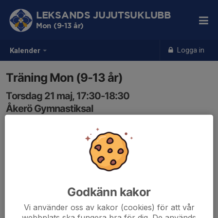
LEKSANDS JUJUTSUKLUBB
Mon (9-13 år)
Logga in
Kalender
Träning Mon (9-13 år)
Torsdag 21 maj, 17:30-18:30
Åkerö Gymnastiksal
Samling: 17:30
Godkänn kakor
Vi använder oss av kakor (cookies) för att vår
webbplats ska fungera bra för dig. De används