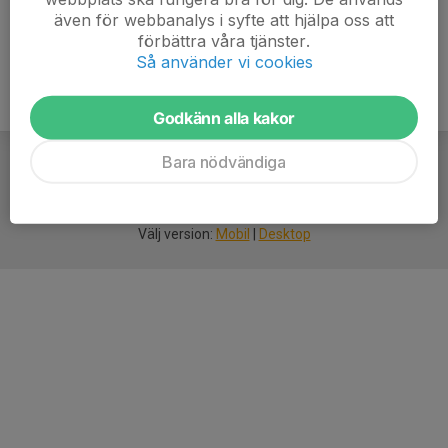
även för webbanalys i syfte att hjälpa oss att
förbättra våra tjänster.
Så använder vi cookies
Godkänn alla kakor
Bara nödvändiga
För
smarta
idrottsföreningar
Välj version:
Mobil
|
Desktop