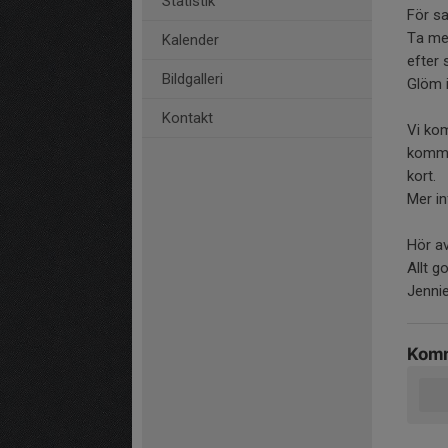
Statistik
För sa
Ta me
Kalender
efter 
Bildgalleri
Glöm i
Kontakt
Vi ko
kommer
kort.
Mer i
Hör av
Allt go
Jenni
Komm