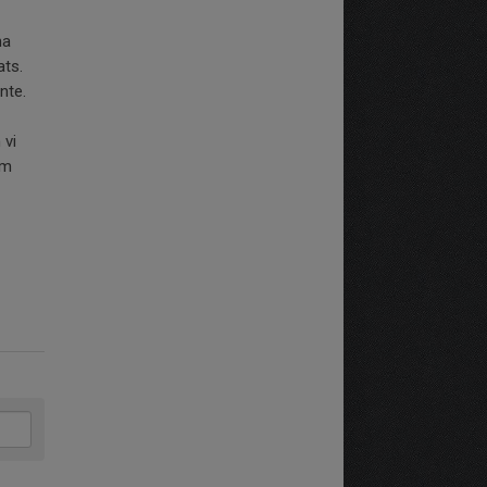
ha
ats.
nte.
 vi
om