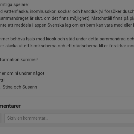
mtliga spelare:
d vattenflaska, inomhusskor, sockar och handduk (vi försöker dusc
sammandraget är slut, om det finns möjlighet). Matchställ finns på pl
nte att meddela i appen Svenska lag om ert barn kan vara med eller i
mmer behöva hjälp med kiosk och städ under detta sammandrag och
 skicka ut ett kioskschema och ett städschema till er föräldrar in
nformation kommer!
 er om ni undrar något
tt!
e, Stina och Susann
entarer