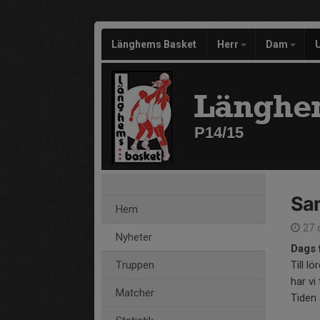
Länghems Basket
Herr
Dam
Länghe
P14/15
Sa
Hem
27 
Nyheter
Dags 
Truppen
Till l
har vi
Matcher
Tiden 