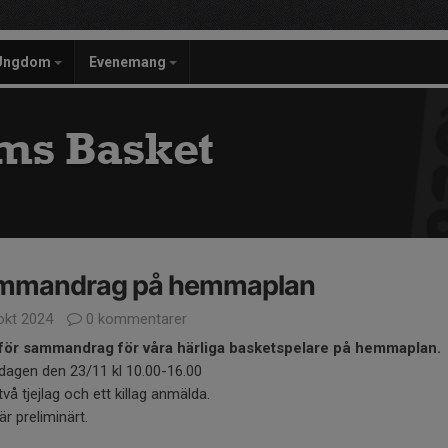
Ungdom
Evenemang
ms Basket
mmandrag på hemmaplan
okt 2024
0 kommentarer
för sammandrag för våra
härliga basketspelare på hemmaplan.
ördagen den 23/11 kl 10.00-16.00
 två tjejlag och ett killag anmälda.
är preliminärt.