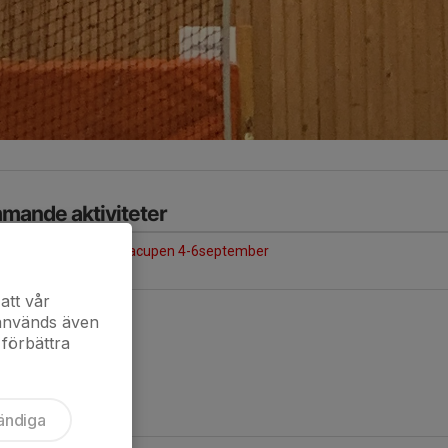
mande aktiviteter
 4/9
Kungsbackacupen 4-6september
-19:00
Kungsbacka
att vår
kalendern
 används även
 förbättra
ändiga