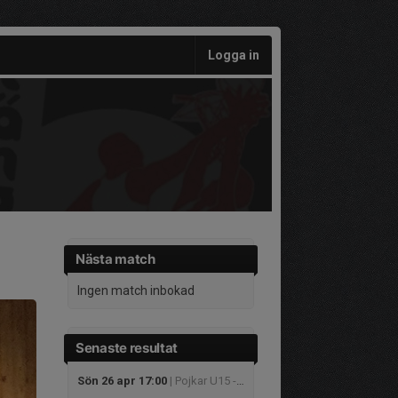
Logga in
Nästa match
Ingen match inbokad
Senaste resultat
Sön 26 apr 17:00
| Pojkar U15 - HU15 Blue Cup kval