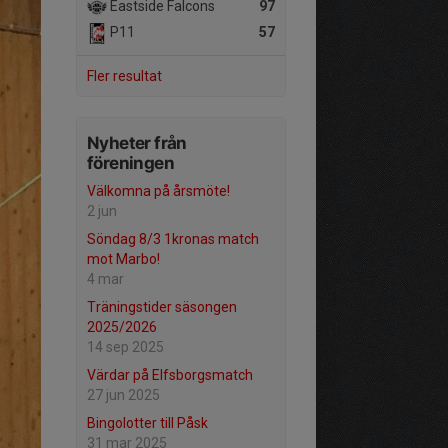
Eastside Falcons
97
P11
57
Fler resultat
Nyheter från
föreningen
Välkomna på årsmöte!
2 jun
Söndag 8/3 1kronas match
mot Marbo!
4 mar
Träningstider säsongen
2025/2026
14 sep 2025
Värdar på Elfsborgsmatch
27 jun 2025
Bingolotter till Påsk
31 mar 2025