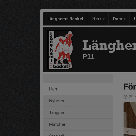
Länghems Basket
Herr
Dam
Länghe
P11
För
Hem
29 
Nyheter
Truppen
Matcher