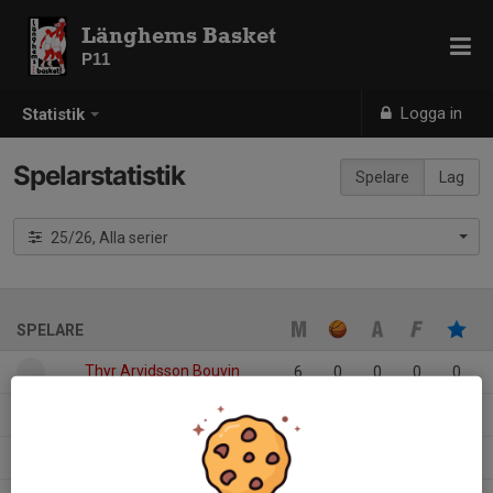
Länghems Basket
P11
Logga in
Statistik
Spelarstatistik
Spelare
Lag
25/26, Alla serier
SPELARE
Thyr Arvidsson Bouvin
6
0
0
0
0
Noel Gustafsson
10
0
0
0
0
Milton Svensson
1
0
0
0
0