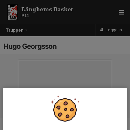
Länghems Basket
P11
Logga in
Truppen
Hugo Georgsson
Position
-