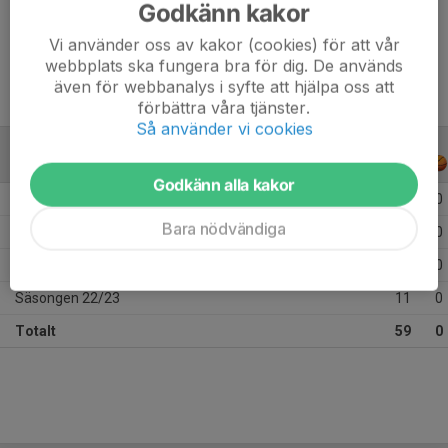
Godkänn kakor
Ålder
15 år
Vi använder oss av kakor (cookies) för att vår
webbplats ska fungera bra för dig. De används
även för webbanalys i syfte att hjälpa oss att
förbättra våra tjänster.
Så använder vi cookies
ALLA SERIER
ALLA ÅR
Godkänn alla kakor
Säsongen 25/26
10
0
Bara nödvändiga
Säsongen 24/25
21
0
Säsongen 23/24
17
0
Säsongen 22/23
11
0
Totalt
59
0