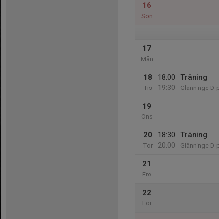
16
Sön
17
Mån
18
18:00
Träning
19:30
Tis
Glänninge D-
19
Ons
20
18:30
Träning
20:00
Tor
Glänninge D-
21
Fre
22
Lör