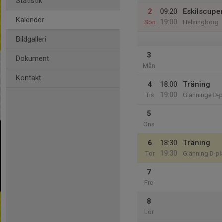
Statistik
2
09:20
Eskilscupe
Kalender
19:00
Sön
Helsingborg
Bildgalleri
3
Dokument
Mån
Kontakt
4
18:00
Träning
19:00
Tis
Glänninge D-
5
Ons
6
18:30
Träning
19:30
Tor
Glänning D-pl
7
Fre
8
Lör