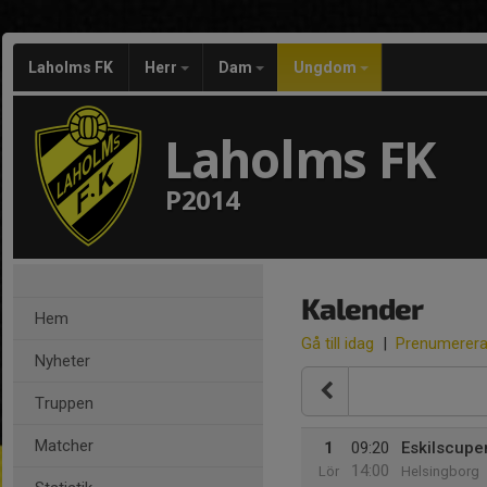
Laholms FK
Herr
Dam
Ungdom
Laholms FK
P2014
Kalender
Hem
Gå till idag
|
Prenumerer
Nyheter
Truppen
Matcher
1
09:20
Eskilscupe
14:00
Lör
Helsingborg