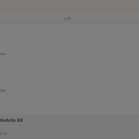
v.35
plan
plan
Kvibille BK
k D2