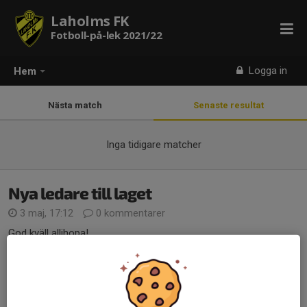
Laholms FK
Fotboll-på-lek 2021/22
Logga in
Hem
Nästa match
Senaste resultat
Inga tidigare matcher
Nya ledare till laget
3 maj, 17:12
0 kommentarer
God kväll allihopa!
Nu har vi i ungdomssektionen varit med våra 3 tillfällen med nya
laget för era barn, otroligt kul att få träffa alla nya små boll
fantaster och se hur roligt dom har det på planen! 🙏