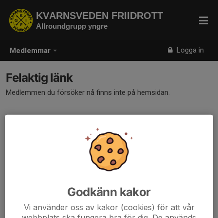
KVARNSVEDEN FRIIDROTT
Allroundgrupp yngre
Logga in
Medlemmar
Felaktig länk
Medlemmen du försöker nå finns inte på hemsidan.
Godkänn kakor
Vi använder oss av kakor (cookies) för att vår
webbplats ska fungera bra för dig. De används