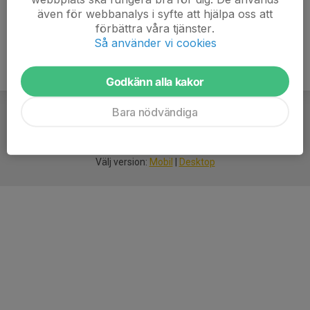
även för webbanalys i syfte att hjälpa oss att
förbättra våra tjänster.
Så använder vi cookies
Godkänn alla kakor
Bara nödvändiga
För
smarta
idrottsföreningar
Välj version:
Mobil
|
Desktop