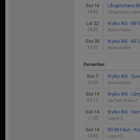
Sön 16
Långshyttans IBK
14:00
Långshyttans Spor
Lör 22
Krylbo AIS - IBF
14:00
Markushallen
Sön 30
Krylbo AIS - IBF 
14:00
Markushallen
December
Sön 7
Krylbo AIS - Sun
15:00
Markushallen
Sön 14
Krylbo AIS - Lån
09:15
Uw-Tech Arena 2
Sön 14
Krylbo AIS - Sam
11:30
Lugnet B
Sön 14
KFUM Falun - Kry
14:45
Lugnet B