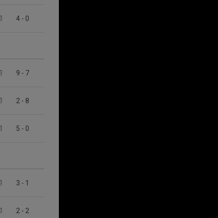
4
-
0
9
-
7
2
-
8
5
-
0
3
-
1
2
-
2