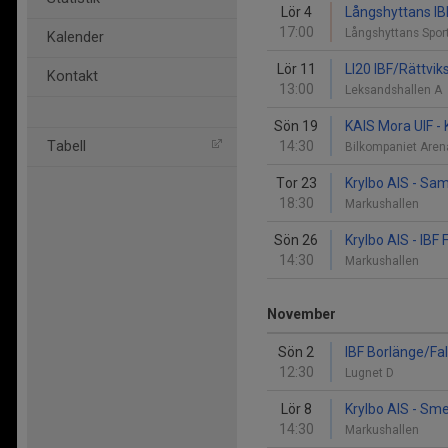
Lör 4
Långshyttans IBK
17:00
Långshyttans Spor
Kalender
Lör 11
LI20 IBF/Rättviks
Kontakt
13:00
Leksandshallen A
Sön 19
KAIS Mora UIF - 
Tabell
14:30
Bilkompaniet Are
Tor 23
Krylbo AIS - Sam
18:30
Markushallen
Sön 26
Krylbo AIS - IB
14:30
Markushallen
November
Sön 2
IBF Borlänge/Fal
12:30
Lugnet D
Lör 8
Krylbo AIS - Sm
14:30
Markushallen