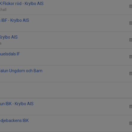
 Flickor röd - Krylbo AIS
thall
 IBF - Krylbo AIS
Krylbo AIS
na
uelsdals IF
F Falun Ungdom och Barn
un IBK - Krylbo AIS
edjebackens IBK