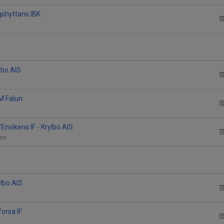
gshyttans IBK
lbo AIS
an
M Falun
nvikens IF - Krylbo AIS
len
ylbo AIS
forsa IF