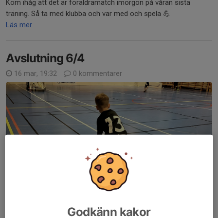
Kom ihåg att det är föräldramatch imorgon på våran sista
träning. Så ta med klubba och var med och spela 💪
Läs mer
Avslutning 6/4
16 mar, 19:32
0 kommentarer
Godkänn kakor