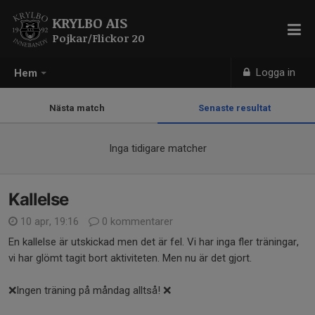
KRYLBO AIS
Pojkar/Flickor 20
Logga in
Hem
Nästa match
Senaste resultat
Inga tidigare matcher
Kallelse
10 apr, 19:16
0 kommentarer
En kallelse är utskickad men det är fel. Vi har inga fler träningar,
vi har glömt tagit bort aktiviteten. Men nu är det gjort.
❌️Ingen träning på måndag alltså! ❌️