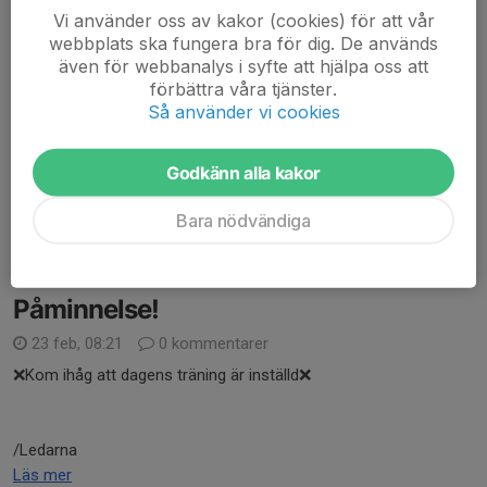
Hej föräldrar!
Vi använder oss av kakor (cookies) för att vår
Det börjar närma sig avslutning för denna innebandysäsong!
webbplats ska fungera bra för dig. De används
även för webbanalys i syfte att hjälpa oss att
Den 6/4 är det sista träningen för laget och då kör vi
förbättra våra tjänster.
föräldramatch 💪 så alla föräldrar som vill vara med och spela
Så använder vi cookies
tar med en klubba ✨️
Godkänn alla kakor
/Ledarna
Bara nödvändiga
Läs mer
Påminnelse!
23 feb, 08:21
0 kommentarer
❌️Kom ihåg att dagens träning är inställd❌️
/Ledarna
Läs mer