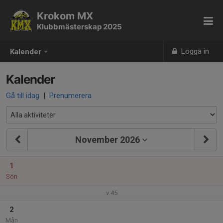
Krokom MX
Klubbmästerskap 2025
Logga in
Kalender
Kalender
Gå till idag
|
Prenumerera
November 2026
1
Sön
v.45
2
Mån