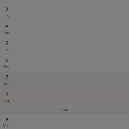
3
Tis
4
Ons
5
Tor
6
Fre
7
Lör
8
Sön
v.46
9
Mån