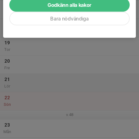
Godkänn alla kakor
17
Tis
Bara nödvändiga
18
Ons
19
Tor
20
Fre
21
Lör
22
Sön
v.48
23
Mån