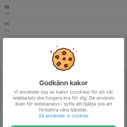
10
Tis
11
Ons
12
Tor
13
Fre
14
Lör
Godkänn kakor
15
Vi använder oss av kakor (cookies) för att vår
webbplats ska fungera bra för dig. De används
Sön
även för webbanalys i syfte att hjälpa oss att
v.47
förbättra våra tjänster.
Så använder vi cookies
16
Mån