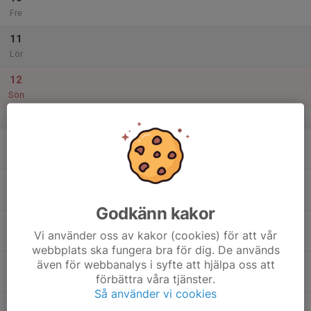
Fre
11
Lör
12
Sön
v.29
13
Mån
14
Tis
Godkänn kakor
15
Vi använder oss av kakor (cookies) för att vår
Ons
webbplats ska fungera bra för dig. De används
även för webbanalys i syfte att hjälpa oss att
16
förbättra våra tjänster.
Tor
Så använder vi cookies
17