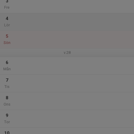
3
Fre
4
Lör
5
Sön
v.28
6
Mån
7
Tis
8
Ons
9
Tor
10