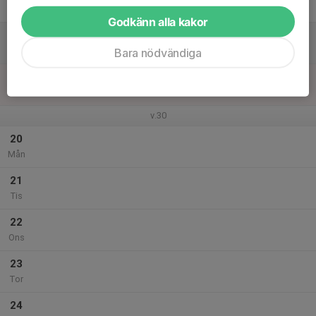
Fre
Godkänn alla kakor
18
Lör
Bara nödvändiga
19
Sön
v.30
20
Mån
21
Tis
22
Ons
23
Tor
24