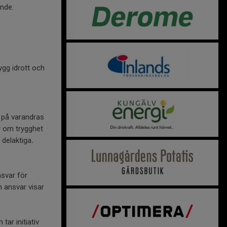
ande.
ygg idrott och
r på varandras
ar om trygghet
 delaktiga
.
nsvar för
om ansvar visar
tar initiativ