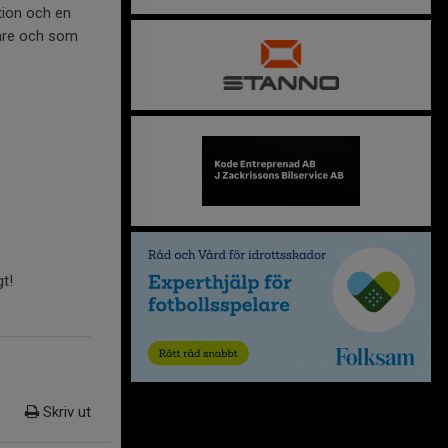
tion och en
tare och som
t!
Skriv ut