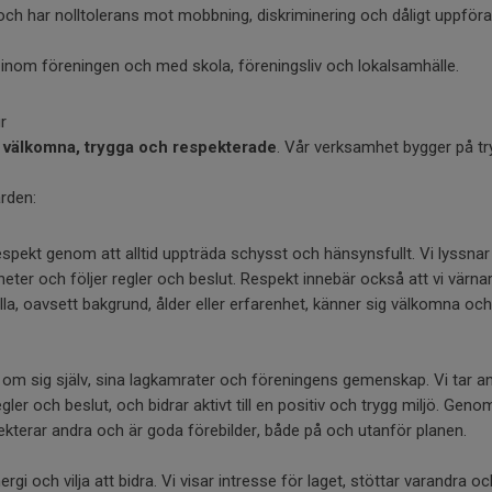
t och har nolltolerans mot mobbning, diskriminering och dåligt uppför
 inom föreningen och med skola, föreningsliv och lokalsamhälle.
r
g
välkomna, trygga och respekterade
. Vår verksamhet bygger på tr
ärden:
 respekt genom att alltid uppträda schysst och hänsynsfullt. Vi lyssna
kheter och följer regler och beslut. Respekt innebär också att vi värn
alla, oavsett bakgrund, ålder eller erfarenhet, känner sig välkomna och
 om sig själv, sina lagkamrater och föreningens gemenskap. Vi tar a
egler och beslut, och bidrar aktivt till en positiv och trygg miljö. Gen
espekterar andra och är goda förebilder, både på och utanför planen.
rgi och vilja att bidra. Vi visar intresse för laget, stöttar varandra och 