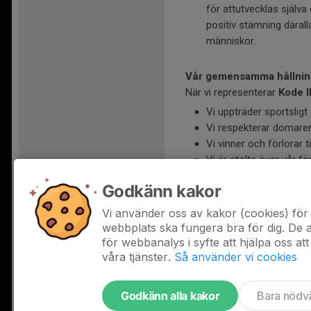
för attutvecklas själ
positiv stämning däral
människor.
Vår gemensamma hållnin
När vi representerar
Kode I
Vi uppträder sportsligt 
Vi respekterar domare
Vi vinner och förlorar 
Vi är stolta över vår fö
Godkänn kakor
Kode IF
är en förening för
Alla gör så gott man kan –
Vi använder oss av kakor (cookies) för 
webbplats ska fungera bra för dig. De
för webbanalys i syfte att hjälpa oss att
våra tjänster.
Så använder vi cookies
Godkänn alla kakor
Bara nödv