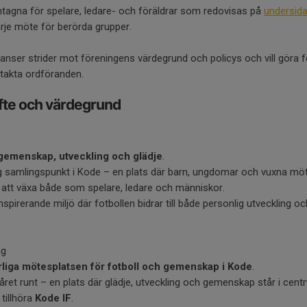
mtagna för spelare, ledare- och föräldrar som redovisas på
undersid
arje möte för berörda grupper.
anser strider mot föreningens värdegrund och policys och vill göra 
akta ordföranden.
yfte och värdegrund
gemenskap, utveckling och glädje
.
g samlingspunkt i Kode – en plats där barn, ungdomar och vuxna möt
 att växa både som spelare, ledare och människor.
inspirerande miljö där fotbollen bidrar till både personlig utveckling oc
äg
rliga mötesplatsen för fotboll och gemenskap i Kode
.
 året runt – en plats där glädje, utveckling och gemenskap står i cen
 tillhöra
Kode IF
.