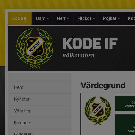
Kode IF
Dam
Herr
Flickor
Pojkar
Kod
KODE IF
Välkommen
Värdegrund
Hem
Nyheter
Våra lag
Kalender
Bildgalleri