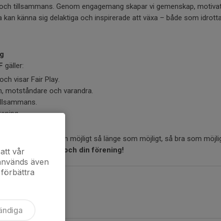
va och tillsammans. Genom engagemang skapar vi gemenskap, motiva
la kan känna sig delaktiga och inspirerade att växa – både som idrot
g
F
gäller:
och visar Fair Play.
n, motståndare och varandra.
tillsammans.
rening.
 alla! – så många som möjligt så länge som möjligt, så bra som möjlig
 var stolt över dig och din förening!
att vår
 används även
 förbättra
ändiga