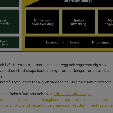
ch i vår förening ska man känna sig trygg och våga vara sig själv.
ar att se till att skapa bästa möjliga förutsättningar för att alla barn
ss.
et på Trygg Idrott för alla, en värdegrund i linje med Riksidrottsför
d stiftelsen Dunross och följer
stiftelsens värderingar
.
örbundets policy och handlingsplan mot sexuella trakasserier inom
bundets policy mot sexuella övergrepp inom idrotten – med vägledni