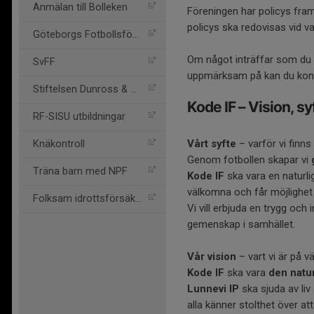
Anmälan till Bolleken
Föreningen har policys fra
policys ska redovisas vid v
Göteborgs Fotbollsförbund
Om något inträffar som du 
SvFF
uppmärksam på kan du kont
Stiftelsen Dunross & Co
Kode IF – Vision, s
RF-SISU utbildningar
Vårt syfte
– varför vi finns
Knäkontroll
Genom fotbollen skapar vi
Träna barn med NPF
Kode IF
ska vara en naturli
välkomna och får möjlighet
Folksam idrottsförsäkring
Vi vill erbjuda en trygg och 
gemenskap i samhället.
Vår vision
– vart vi är på v
Kode IF
ska vara
den natu
Lunnevi IP
ska sjuda av liv
alla känner stolthet över att