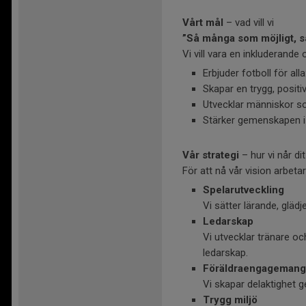
Vårt mål
– vad vill vi
”Så många som möjligt, så
Vi vill vara en inkluderande
Erbjuder fotboll för all
Skapar en trygg, positi
Utvecklar människor so
Stärker gemenskapen i 
Vår strategi
– hur vi når dit
För att nå vår vision arbetar
Spelarutveckling
Vi sätter lärande, glädj
Ledarskap
Vi utvecklar tränare o
ledarskap.
Föräldraengagemang
Vi skapar delaktighet 
Trygg miljö