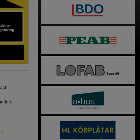
 och
bundets
ng