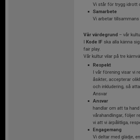
Vi står för trygg idrot
Samarbete
Vi arbetar tillsammans
Vår värdegrund
– vår kultu
I
Kode IF
ska alla känna si
fair play.
Vår kultur vilar på tre kärnv
Respekt
I vår förening visar vi
åsikter, accepterar oli
och inkludering, så att
Ansvar
Ansvar
handlar om att ta hand
vårahandlingar, följer r
vi att vi ärpålitliga, r
Engagemang
Vi deltar med glädje, ene