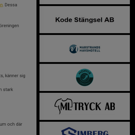
an
. Dessa
föreningen
s, känner sig
h stark
trum och där