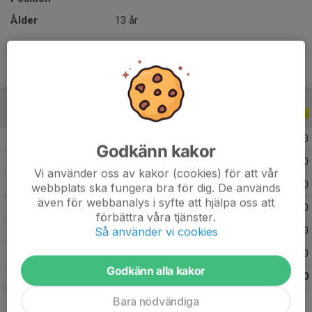
Ålder
13 år
ALLA SERIER
ALLA ÅR
2026
8
0
0
0
Godkänn kakor
2025
4
0
0
0
Vi använder oss av kakor (cookies) för att vår
2024
7
0
0
0
webbplats ska fungera bra för dig. De används
även för webbanalys i syfte att hjälpa oss att
2023
6
0
0
0
förbättra våra tjänster.
Så använder vi cookies
2022
13
0
0
0
2021
3
0
0
0
Godkänn alla kakor
Totalt
41
0
0
0
Bara nödvändiga