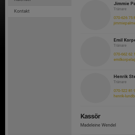
Jimmie P
Tränare
Kontakt
070-626 75 
jimmiepalm
Emil Korp
Tränare
070-662 62 
emilkorpel
Henrik St
Tränare
070-522 81 
henrik-lund
Kassör
Madeleine Wendel