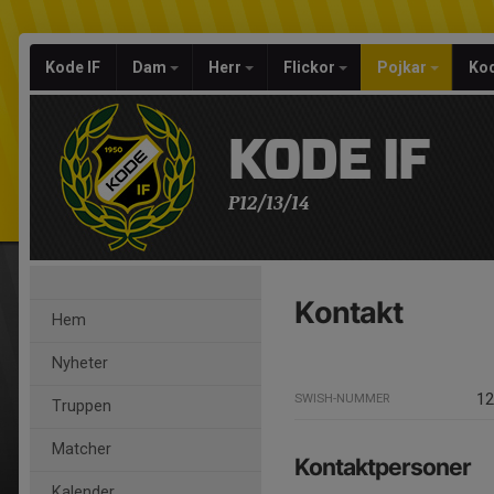
Kode IF
Dam
Herr
Flickor
Pojkar
Kod
KODE IF
P12/13/14
Kontakt
Hem
Nyheter
12
SWISH-NUMMER
Truppen
Matcher
Kontaktpersoner
Kalender