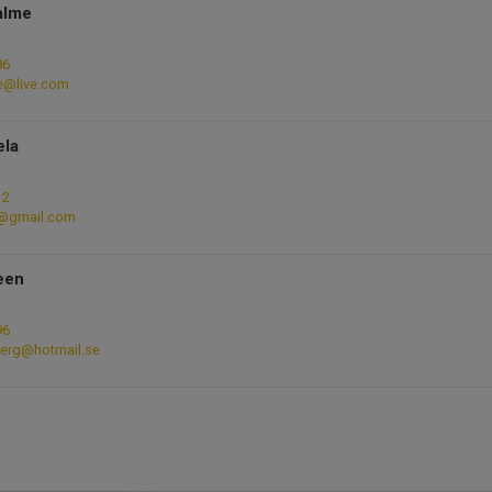
alme
86
e@live.com
ela
12
a@gmail.com
een
96
berg@hotmail.se