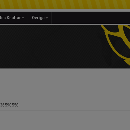
es Knattar
Övriga
36590558