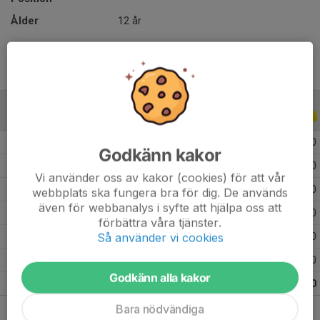
Ålder
12 år
ALLA SERIER
ALLA ÅR
2026
8
0
0
0
Godkänn kakor
2025
7
0
0
0
Vi använder oss av kakor (cookies) för att vår
2024
3
0
0
0
webbplats ska fungera bra för dig. De används
även för webbanalys i syfte att hjälpa oss att
2023
3
0
0
0
förbättra våra tjänster.
Så använder vi cookies
2022
2
0
0
0
2021
2
0
0
0
Godkänn alla kakor
Totalt
25
0
0
0
Bara nödvändiga