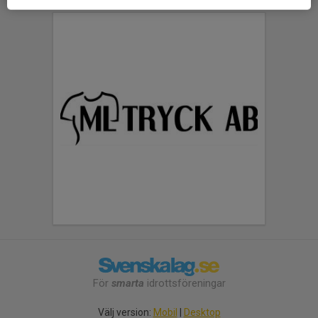
För
smarta
idrottsföreningar
Välj version:
Mobil
|
Desktop