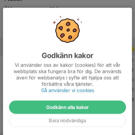
Ålder
13 år
ALLA SERIER
ALLA ÅR
Godkänn kakor
2026
9
0
0
0
Vi använder oss av kakor (cookies) för att vår
2025
13
0
0
0
webbplats ska fungera bra för dig. De används
även för webbanalys i syfte att hjälpa oss att
2024
7
0
0
0
förbättra våra tjänster.
Så använder vi cookies
2023
3
0
0
0
Totalt
32
0
0
0
Godkänn alla kakor
Bara nödvändiga