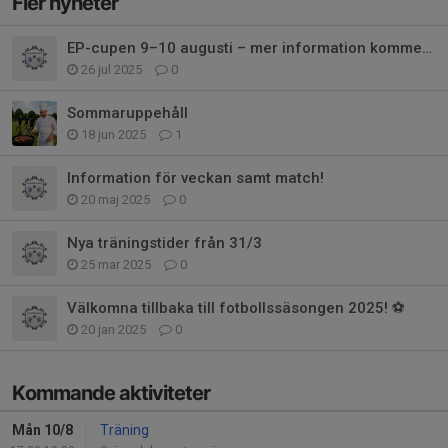
Fler nyheter
EP-cupen 9–10 augusti – mer information kommer snart!
26 jul 2025
0
Sommaruppehåll
18 jun 2025
1
Information för veckan samt match!
20 maj 2025
0
Nya träningstider från 31/3
25 mar 2025
0
Välkomna tillbaka till fotbollssäsongen 2025! ⚽
20 jan 2025
0
Kommande aktiviteter
Mån 10/8
Träning