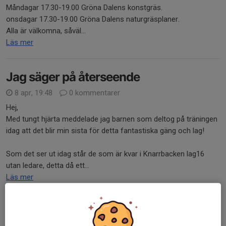
Måndagar 17.30-19.00 Gröna Dalens konstgräs.
onsdagar 17.30-19.00 Gröna Dalens naturgräsplaner.
Alla är välkomna, såväl...
Läs mer
Jag säger på återseende
8 apr, 19:48
0 kommentarer
Hej,
Med tungt hjärta meddelade jag barnen som deltog på träningen
idag att det blir min sista för detta fantastiska gäng och lag!
Som det ser ut idag står de som är kvar i Knarrbacken lag16
utan ledare, detta då ett...
Läs mer
Säsongen 2026