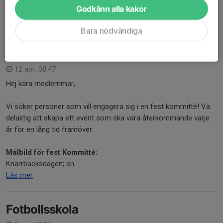
gåva till
90 20 991
och...
Godkänn alla kakor
Läs mer
Bara nödvändiga
Fest kommitté
12 apr, 08:47
Hej kära medlemmar,
Vi söker personer som vill engagera sig i en fest kommitté! Va
delaktig att skapa ett event som ska vara återkommande varje
år för en lång tid framöver.
Målbild för fest Kommitté:
Knarrbacksdagen; en...
Läs mer
Fotbollsskola