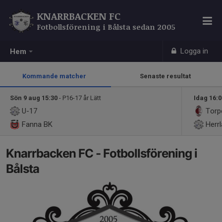
KNARRBACKEN FC
Fotbollsförening i Bålsta sedan 2005
Logga in
Hem
Kommande matcher
Senaste resultat
Sön 9 aug 15:30
- P16-17 år Lätt
Idag 16:
U-17
Torp
Fanna BK
Herrl
Knarrbacken FC - Fotbollsförening i
Bålsta