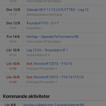
19:00
Gröna Dalens IP Konstgräs
Ons 12/8
Vaksala SK P 11/12 LS FLYTTAS
–
Lag 12
17:15
Ärentunaskolans Konstgräs
Ons 12/8
Åsunda IF P10
–
U-17
19:00
Borgvallen 1
Fre 14/8
Herrlag
–
Uppsala Performance BK
18:30
Gröna Dalens IP Konstgräs
Lör 15/8
Lag 15 Vit
–
Örsundsbro IF 1
09:30
Gröna Dalens IP 4
Lör 15/8
Inst.
Knivsta IK F2015
–
F15/16
11:00
Fröängen/Pizzavallen 1
Lör 15/8
Inst.
Knivsta IK F2015
–
F15/16 F15/16
11:00
Fröängen/Pizzavallen 1
Kommande aktiviteter
Lör 8/8
Herrlag
»
Match mot Torpedo Kamrat BK