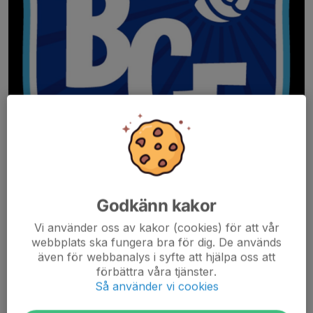
Godkänn kakor
Vi använder oss av kakor (cookies) för att vår
webbplats ska fungera bra för dig. De används
även för webbanalys i syfte att hjälpa oss att
förbättra våra tjänster.
Den 29 maj är det Fotbollströjefredag! Gör som vi – ta på dig ditt
Så använder vi cookies
favoritlags (kfc) matchtröja och lägg upp en selfie på sociala
medier med #Fotbollströjefredag. Och glöm inte att swisha en