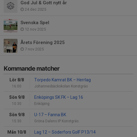
God Jul & Gott nytt år
24 dec 2025
Svenska Spel
12 nov 2025
Årets Förening 2025
7 nov 2025
Kommande matcher
Lör 8/8
Torpedo Kamrat BK
–
Herrlag
16:00
Johannesbäckskolan Konstgräs
Sön 9/8
Enköpings SK FK
–
Lag 16
10:30
Enköping
Sön 9/8
U-17
–
Fanna BK
15:30
Gröna Dalens IP Konstgräs
Mån 10/8
Lag 12
–
Söderfors GoIF P13/14