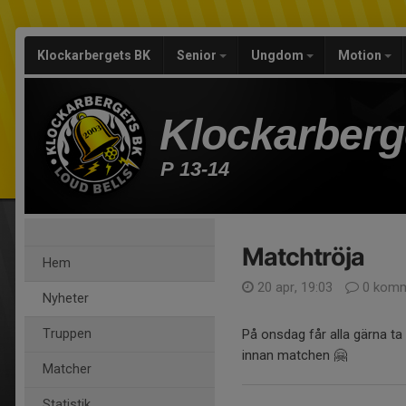
Klockarbergets BK
Senior
Ungdom
Motion
Klockarberg
P 13-14
Matchtröja
Hem
20 apr, 19:03
0 komm
Nyheter
Truppen
På onsdag får alla gärna ta
innan matchen 🤗
Matcher
Statistik