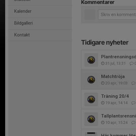
Kommentarer
Kalender
Bildgalleri
Kontakt
Tidigare nyheter
Plantrensningsd
31 jul, 13:31
Matchtröja
20 apr, 19:03
Träning 20/4
19 apr, 14:14
Tallplantsrensn
10 apr, 15:24
Här kommer lite