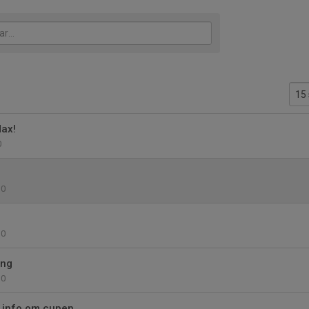
ax!
0
0
0
ing
0
 info om cupen