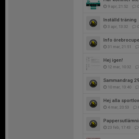
9 apr, 21:52
Inställd träning
3 apr, 13:32
Info örebrocup
31 mar, 21:51
Hej igen!
12 mar, 10:32
Sammandrag 29
10 mar, 13:40
Hej alla sportlo
4 mar, 20:53
Pappersutlämni
23 feb, 17:43