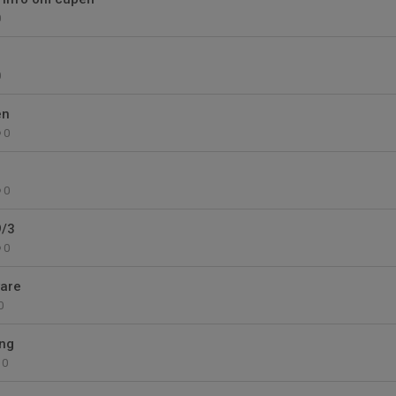
0
0
en
0
0
/3
0
vare
0
ng
0