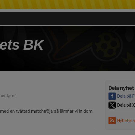
ets BK
Dela nyhet
entarer
Dela på 
Dela på X
 med en tvättad matchtröja så lämnar vi in dom
Nyheter 