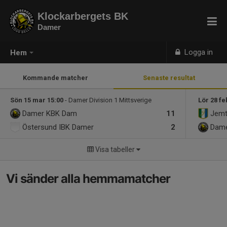
Klockarbergets BK
Damer
Logga in
Hem
Kommande matcher
Senaste resultat
Sön 15 mar 15:00
- Damer Division 1 Mittsverige
Lör 28 fe
Damer
KBK Dam
11
Jemt
Östersund IBK Damer
2
Dam
Visa tabeller
Vi sänder alla hemmamatcher