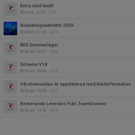
Extra istid ikväll
4 maj, 12:33
0
Avslutningsaktivitet 2026
28 apr, 21:45
0
KKS Sommarläger
28 apr, 06:51
0
Schema V18
26 apr, 09:46
2
Vårshowssidan är uppdaterad med klädinformation
25 apr, 16:02
0
Resterande Leverans från TeamDreams
20 apr, 15:42
0