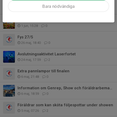
Med tag telefon ikväll
Bara nödvändiga
2 jun, 08:40
0
Glad Sommar & Tack för den här säsongen!
1 jun, 15:28
0
Fys 27/5
26 maj, 18:40
0
Avslutningsaktivitet Laserfortet
24 maj, 17:59
2
Extra pannlampor till finalen
6 maj, 21:48
0
Information om Genrep, Show och föräldrarbemanning
6 maj, 18:59
0
Föräldrar som kan sköta följespottar under showen
5 maj, 07:26
2