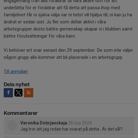
engagemang från alla föräldrar till våra åkare och för att
underlätta för er föräldrar att få detta att passa ihop med
familjelivet får ni själva välja var ni helst vill hjälpa till, ni kan ju ha
ändrat er sedan sist. Ju fler som deltar aktivt i våra
arbetsgrupper desto bättre gemenskap skapar vi i klubben samt
bättre förutsättningar för våra barn.
Vi behöver ert svar senast den 29 september. De som inte väljer
någon grupp alls kommer att bli placerade i en arbetsgrupp.
Till anmälan
Dela nyhet
Kommentarer
Veronika Dobrjanskaja
28 sep 2024
Jag tror att jag redan har svarat på detta . Är det så!?