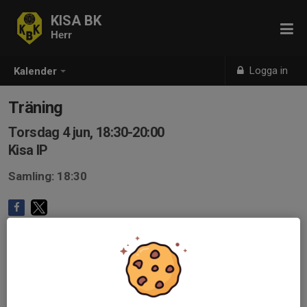
KISA BK
Herr
Logga in
Kalender
Träning
Torsdag 4 jun, 18:30-20:00
Kisa IP
Samling: 18:30