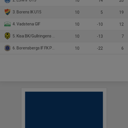
2. LSW IF U15
10
14
20
3. Borens IK U15
10
5
19
4. Vadstena GIF
10
-10
12
5. Kisa BK/Gullringens GoIF
10
-13
7
6. Borensbergs IF FK P2011
10
-22
6