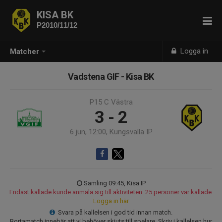
KISA BK
P2010/11/12
Logga in
Matcher
Vadstena GIF - Kisa BK
P15 C Västra
3 - 2
6 jun, 12:00, Kungsvalla IP
Samling 09:45, Kisa IP
Endast kallade kunde anmäla sig till aktiviteten. 25 personer var kallade.
Logga in här
Svara på kallelsen i god tid innan match.
Bortamatch innebär att vi behöver skjuts till spelare. Skriv i kallelsen hur