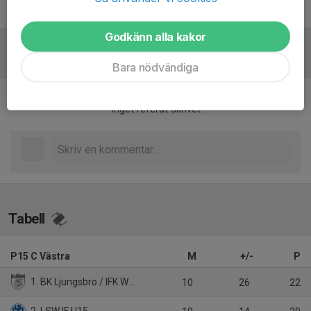
Wilmer Jörneskog
Godkänn alla kakor
Referat
Bara nödvändiga
Inget referat skrivet
Tabell
P15 C Västra
M
+/-
P
1. BK Ljungsbro / IFK Wreta kloster P15
10
26
22