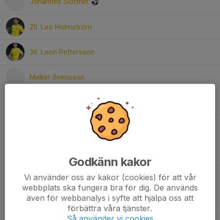
Johannes Slottner
20. Leo Holmström
36. Leon Pettersson
Melker Svensson
35. Mohamed Haybe
Olle Nilsson
30. Rafael Tekia
Godkänn kakor
Vi använder oss av kakor (cookies) för att vår
1. Vincent Christensen
webbplats ska fungera bra för dig. De används
även för webbanalys i syfte att hjälpa oss att
1. Wilhelm Björk
förbättra våra tjänster.
Så använder vi cookies