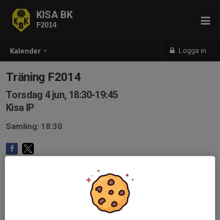
KISA BK
F2014
Logga in
Kalender
Träning F2014
Torsdag 4 jun, 18:30-19:45
Kisa IP
Samling: 18:30