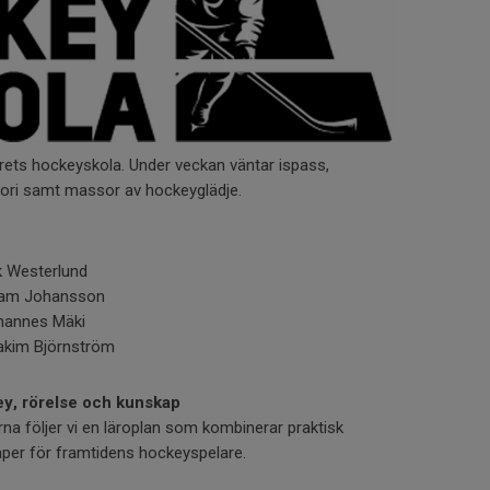
årets hockeyskola. Under veckan väntar ispass,
teori samt massor av hockeyglädje.
k Westerlund
dam Johansson
hannes Mäki
akim Björnström
y, rörelse och kunskap
na följer vi en läroplan som kombinerar praktisk
aper för framtidens hockeyspelare.