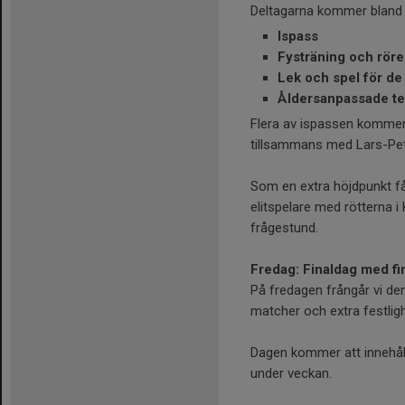
Deltagarna kommer bland a
Ispass
Fysträning och rör
Lek och spel för d
Åldersanpassade te
Flera av ispassen kommer 
tillsammans med Lars-Pet
Som en extra höjdpunkt få
elitspelare med rötterna 
frågestund.
Fredag: Finaldag med fi
På fredagen frångår vi de
matcher och extra festligh
Dagen kommer att innehålla 
under veckan.