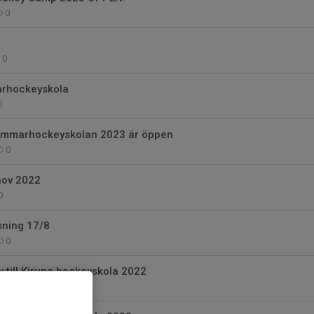
0
0
arhockeyskola
0
sommarhockeyskolan 2023 är öppen
0
nov 2022
0
äsning 17/8
0
till Kiruna hockeyskola 2022
0