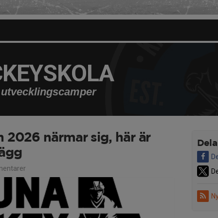
CKEYSKOLA
utvecklingscamper
 2026 närmar sig, här är
Dela
lägg
De
entarer
De
Ny