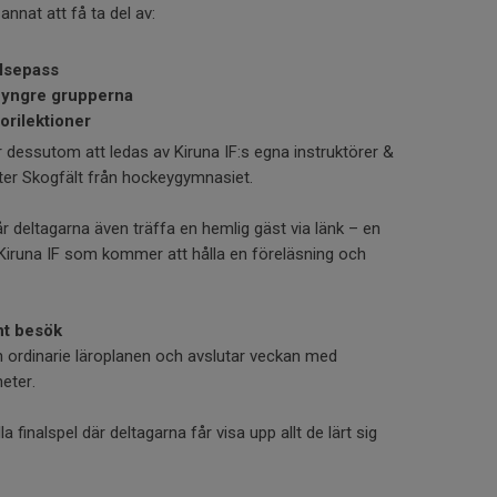
nnat att få ta del av:
elsepass
e yngre grupperna
orilektioner
dessutom att ledas av Kiruna IF:s egna instruktörer &
er Skogfält från hockeygymnasiet.
r deltagarna även träffa en hemlig gäst via länk – en
i Kiruna IF som kommer att hålla en föreläsning och
nt besök
n ordinarie läroplanen och avslutar veckan med
eter.
finalspel där deltagarna får visa upp allt de lärt sig