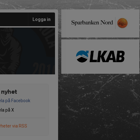
Logga in
 nyhet
la på Facebook
la på X
heter via RSS