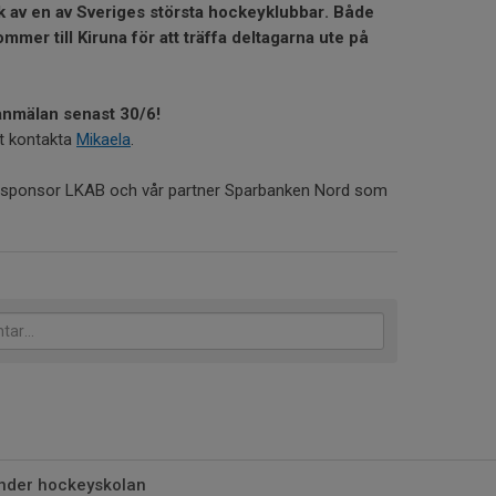
k av en av Sveriges största hockeyklubbar. Både
mer till Kiruna för att träffa deltagarna ute på
nmälan senast 30/6!
tt kontakta
Mikaela
.
uvudsponsor LKAB och vår partner Sparbanken Nord som
nder hockeyskolan