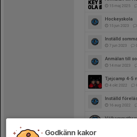
15 maj 2025
Hockeyskola
15 jun 2023
Inställd somm
7 jun 2023
Anmälan till 
14 mar 2023
Tjejcamp 4-5 
4 okt 2022
Inställd förel
16 aug 2022
Välkommstbrev 
21 jul 2022
Godkänn kakor