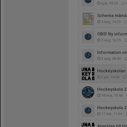
Igår, 09:23
Schema månda
5 aug, 16:25
OBS! Ny inform
5 aug, 16:25
Information om
3 aug, 08:40
Hockeyskolan 
2 jun, 19:00
Hockeyskola 2
18 mar, 13:44
Hockeyskola 2
17 feb, 11:34
Anmälan till 