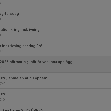
0
g-torsdag
0
ation kring inskrivning!
0
 inskrivning söndag 9/8
0
2026 närmar sig, här är veckans upplägg
0
026, anmälan är nu öppen!
0
026!
0
Hockey Camp 2025 ÖPPEN!