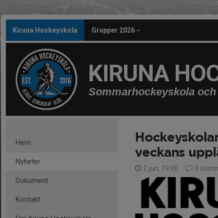
Kiruna Hockeyskola
Grupper 2026
KIRUNA HO
Sommarhockeyskola och 
Hockeyskolan
Hem
veckans upp
Nyheter
2 jun, 19:00
0 komm
Dokument
Kontakt