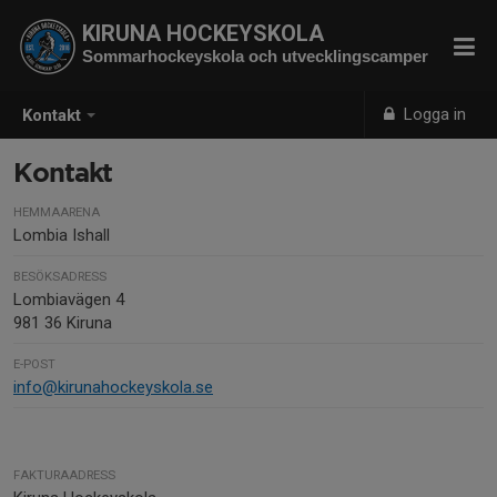
KIRUNA HOCKEYSKOLA
Sommarhockeyskola och utvecklingscamper
Logga in
Kontakt
Kontakt
HEMMAARENA
Lombia Ishall
BESÖKSADRESS
Lombiavägen 4
981 36 Kiruna
E-POST
info@kirunahockeyskola.se
FAKTURAADRESS