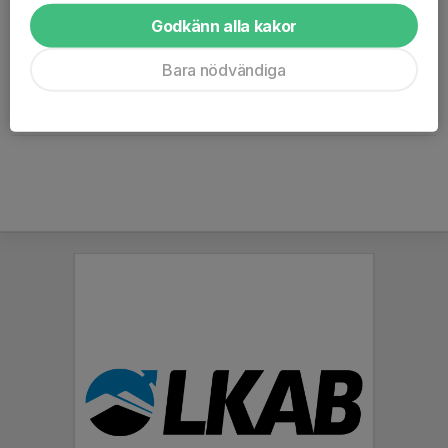
mikaela@kirunahockeyskola.se
Godkänn alla kakor
Henrik Engström
Bara nödvändiga
Webbansvarig
070-368 81 46
henrik@kirunacity.se