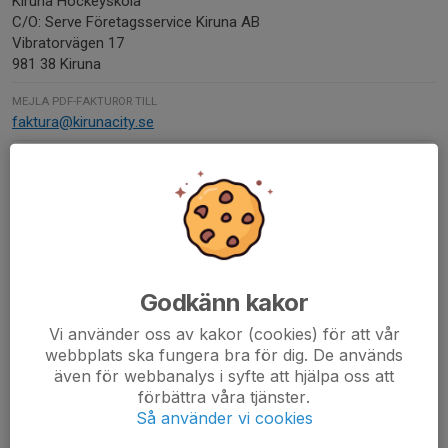
Kiruna Hockeyskola
C/O: Serve Företagsservice Kiruna AB
Vibratorvägen 17
981 38 Kiruna
MEJLA PDF-FAKTUROR TILL
faktura@kirunacity.se
ORG. NUMMER
802440-6426
BANKGIRO
287-6928
SWISH-NUMMER
1231374206
Godkänn kakor
Vi använder oss av kakor (cookies) för att vår
webbplats ska fungera bra för dig. De används
Kontaktpersoner
även för webbanalys i syfte att hjälpa oss att
Mikaela Grenevall
förbättra våra tjänster.
Admin
Så använder vi cookies
076-115 70 04