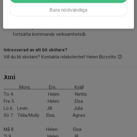
Om uppdraget inte sköts enligt riktlinjerna kan
Bara nödvändiga
ridskolechefen avsluta skötaruppdraget med omedelbar
verkan.
Under maj månad meddelar nuvarande skötare om de vill
fortsätta kommande verksamhetsår.
Intresserad av att bli skötare?
Vill du bli skötare? Kontakta ridskolechef Helen Bizzotto 😊
Juni
. Morg. Em. Kväl
l
To 4. Helen. Nettis
Fre 5. Helen. Elsa
Lö 6. Levin. Jill. Julia
Sö 7. Tilda/Molly. Elsa. Agnes
Må 8. Helen. Elsa
Ti 9. Helen. Jill