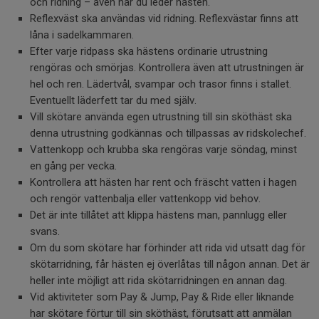
och ridning – även när du leder hästen.
Reflexväst ska användas vid ridning. Reflexvästar finns att
låna i sadelkammaren.
Efter varje ridpass ska hästens ordinarie utrustning
rengöras och smörjas. Kontrollera även att utrustningen är
hel och ren. Lädertvål, svampar och trasor finns i stallet.
Eventuellt läderfett tar du med själv.
Vill skötare använda egen utrustning till sin sköthäst ska
denna utrustning godkännas och tillpassas av ridskolechef.
Vattenkopp och krubba ska rengöras varje söndag, minst
en gång per vecka.
Kontrollera att hästen har rent och fräscht vatten i hagen
och rengör vattenbalja eller vattenkopp vid behov.
Det är inte tillåtet att klippa hästens man, pannlugg eller
svans.
Om du som skötare har förhinder att rida vid utsatt dag för
skötarridning, får hästen ej överlåtas till någon annan. Det är
heller inte möjligt att rida skötarridningen en annan dag.
Vid aktiviteter som Pay & Jump, Pay & Ride eller liknande
har skötare förtur till sin sköthäst, förutsatt att anmälan