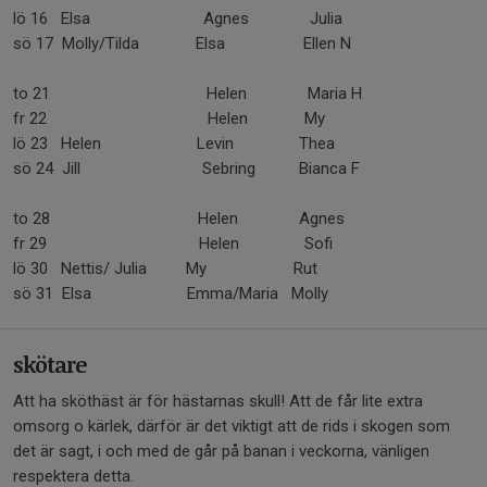
lö 16 Elsa Agnes Julia
sö 17 Molly/Tilda Elsa Ellen N
to 21 Helen Maria H
fr 22 Helen My
lö 23 Helen Levin Thea
sö 24 Jill Sebring Bianca F
to 28 Helen Agnes
fr 29 Helen Sofi
lö 30 Nettis/ Julia My Rut
sö 31 Elsa Emma/Maria Molly
skötare
Att ha sköthäst är för hästarnas skull! Att de får lite extra
omsorg o kärlek, därför är det viktigt att de rids i skogen som
det är sagt, i och med de går på banan i veckorna, vänligen
respektera detta.