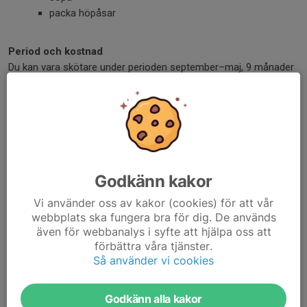
packa höpåsar
Period och kostnad
Du kan vara skötare under perioden september–maj, 9 månader
per år.
Avgifter
:
400 kr/månad – Helskötare
Du tar hand om din sköthäst varje söndag.
200 kr/månad – Halvskötare
Du tar hand om din sköthäst varannan söndag (jämna eller
Godkänn kakor
ojämna veckor).
Vi använder oss av kakor (cookies) för att vår
Vid betalning av avgiften anger du:
webbplats ska fungera bra för dig. De används
även för webbanalys i syfte att hjälpa oss att
sköthästens namn
förbättra våra tjänster.
vilken månad betalningen gäller
Så använder vi cookies
Viktig information
Godkänn alla kakor
Uppsägningstiden för sköthäst är 1 månad.