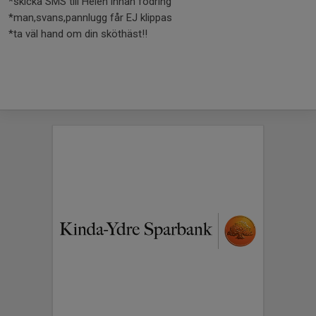
*skicka SMS till Helen innan fodring
*man,svans,pannlugg får EJ klippas
*ta väl hand om din sköthäst!!