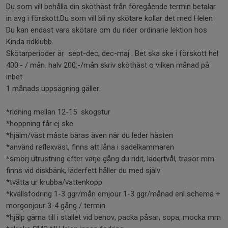
Du som vill behålla din sköthäst från föregående termin betalar
in avg i förskott.Du som vill bli ny skötare kollar det med Helen
Du kan endast vara skötare om du rider ordinarie lektion hos
Kinda ridklubb.
Skötarperioder är sept-dec, dec-maj . Bet ska ske i förskott hel
400:- / mån. halv 200:-/mån skriv sköthäst o vilken månad på
inbet.
1 månads uppsägning gäller.
*ridning mellan 12-15 skogstur
*hoppning får ej ske
*hjälm/väst måste bäras även när du leder hästen
*använd reflexväst, finns att låna i sadelkammaren
*smörj utrustning efter varje gång du ridit, lädertvål, trasor mm
finns vid diskbänk, läderfett håller du med själv
*tvätta ur krubba/vattenkopp
*kvällsfodring 1-3 ggr/mån emjour 1-3 ggr/månad enl schema +
morgonjour 3-4 gång / termin.
*hjälp gärna till i stallet vid behov, packa påsar, sopa, mocka mm