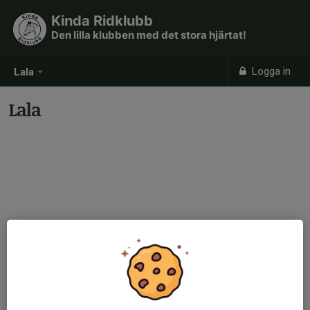
Kinda Ridklubb
Den lilla klubben med det stora hjärtat!
Logga in
Lala
Lala