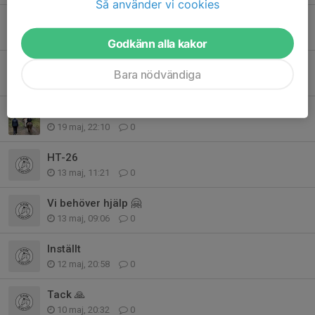
Så använder vi cookies
HT-26
25 jun, 07:43
0
Godkänn alla kakor
Hopp/dressyrspecial
Bara nödvändiga
1 jun, 09:35
0
Klubbkläder 🐴
19 maj, 22:10
0
HT-26
13 maj, 11:21
0
Vi behöver hjälp 🤗
13 maj, 09:06
0
Inställt
12 maj, 20:58
0
Tack 🙏
10 maj, 20:32
0