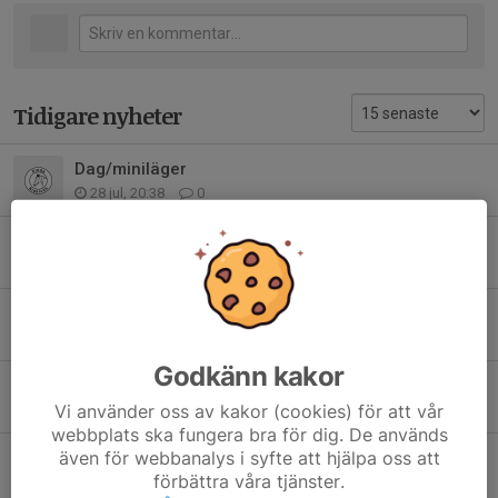
Tidigare nyheter
Dag/miniläger
28 jul, 20:38
0
Taco-kväll 🌮
26 jul, 12:44
0
Kinda horseshow
19 jul, 10:41
0
Godkänn kakor
Laghoppning
Vi använder oss av kakor (cookies) för att vår
18 jul, 12:08
0
webbplats ska fungera bra för dig. De används
även för webbanalys i syfte att hjälpa oss att
Prova på
förbättra våra tjänster.
18 jul, 11:58
0