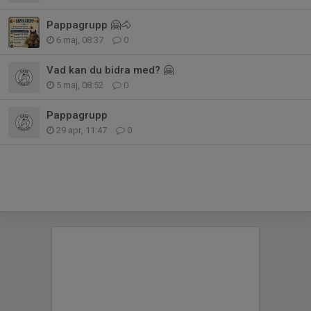
Pappagrupp 🤗🐴
6 maj, 08:37
0
Vad kan du bidra med? 🤗
5 maj, 08:52
0
Pappagrupp
29 apr, 11:47
0